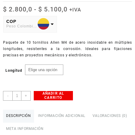
Rango
$
2.800,0
-
$
5.100,0
+IVA
de
precios:
COP
Peso Colombiano
desde
$ 2.800,0
USD
hasta
Paquete de 10 tornillos Allen M4 de acero inoxidable en múltiples
American Dollar
$ 5.100,0
longitudes, resistentes a la corrosión. Ideales para fijaciones
precisas en proyectos mecánicos y electrónicos.
Longitud
AÑADIR AL
Tornillos
-
+
CARRITO
Allen
M4
Acero
DESCRIPCIÓN
INFORMACIÓN ADICIONAL
VALORACIONES (0)
Inoxidable
Paquete
META INFORMACIÓN
x10