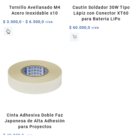
Tornillo Avellanado M4
Cautín Soldador 30W Tipo
Acero Inoxidable x10
Lápiz con Conector XT60
para Batería LiPo
Rango
$
3.000,0
-
$
6.500,0
+IVA
$
60.000,0
de
+IVA
Este
precios:
producto
desde
tiene
$ 3.000,0
múltiples
hasta
variantes.
$ 6.500,0
Las
opciones
se
pueden
elegir
en
la
página
de
Cinta Adhesiva Doble Faz
producto
Japonesa de Alta Adhesión
para Proyectos
$
40.000,0
+IVA