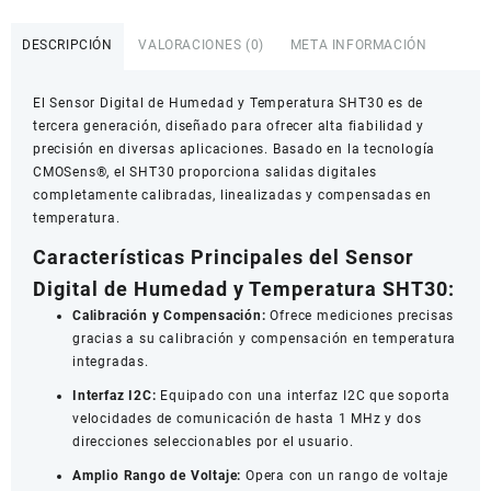
de
Humedad
DESCRIPCIÓN
VALORACIONES (0)
META INFORMACIÓN
y
Temperatura
El Sensor Digital de Humedad y Temperatura SHT30 es de
SHT30
tercera generación, diseñado para ofrecer alta fiabilidad y
cantidad
precisión en diversas aplicaciones. Basado en la tecnología
CMOSens®, el SHT30 proporciona salidas digitales
completamente calibradas, linealizadas y compensadas en
temperatura.
Características Principales del Sensor
Digital de Humedad y Temperatura SHT30:
Calibración y Compensación:
Ofrece mediciones precisas
gracias a su calibración y compensación en temperatura
integradas.
Interfaz I2C:
Equipado con una interfaz I2C que soporta
velocidades de comunicación de hasta 1 MHz y dos
direcciones seleccionables por el usuario.
Amplio Rango de Voltaje:
Opera con un rango de voltaje