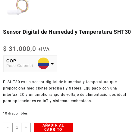
Sensor Digital de Humedad y Temperatura SHT30
$
31.000,0
+IVA
COP
Peso Colombiano
USD
El SHT30 es un sensor digital de humedad y temperatura que
American Dollar
proporciona mediciones precisas y fiables. Equipado con una
interfaz I2C y un amplio rango de voltaje de alimentación, es ideal
para aplicaciones en IoT y sistemas embebidos.
10 disponibles
AÑADIR AL
Sensor
-
+
CARRITO
Digital