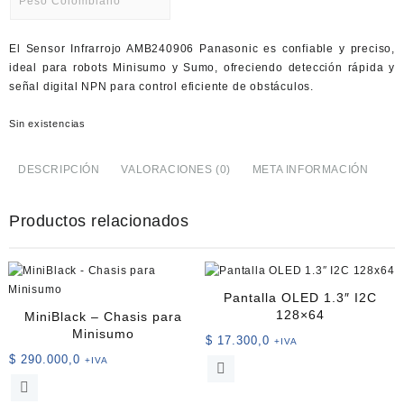
Peso Colombiano
USD
El
Sensor Infrarrojo AMB240906 Panasonic
es confiable y preciso,
American Dollar
ideal para robots Minisumo y Sumo, ofreciendo
detección rápida y
señal digital NPN
para control eficiente de obstáculos.
Sin existencias
DESCRIPCIÓN
VALORACIONES (0)
META INFORMACIÓN
Productos relacionados
Pantalla OLED 1.3″ I2C
128×64
MiniBlack – Chasis para
Minisumo
$
17.300,0
+IVA
$
290.000,0
+IVA
Este
Este
producto
producto
tiene