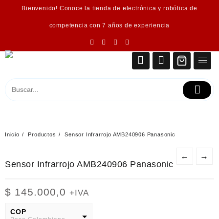
Saltar
Bienvenido! Conoce la tienda de electrónica y robótica de
al
contenido
competencia con 7 años de experiencia
Inicio
Productos
Sensor Infrarrojo AMB240906 Panasonic
←
→
Sensor Infrarrojo AMB240906 Panasonic
$
145.000,0
+IVA
COP