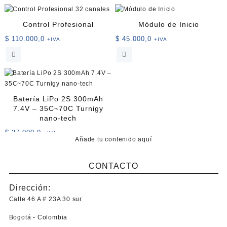
tiene
múltiples
múltiples
variantes.
Control Profesional
Módulo de Inicio
variantes.
Las
$
110.000,0
$
45.000,0
+IVA
+IVA
Las
opciones
opciones
se
se
pueden
pueden
elegir
elegir
en
en
la
Batería LiPo 2S 300mAh
la
página
7.4V – 35C~70C Turnigy
página
de
nano-tech
de
producto
$
37.000,0
+IVA
producto
Añade tu contenido aquí
CONTACTO
Dirección:
Calle 46 A # 23A 30 sur
Bogotá - Colombia