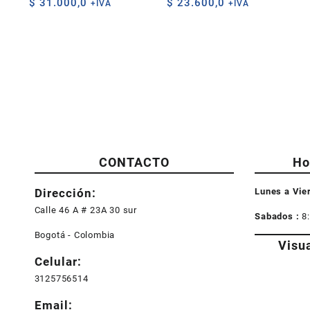
$
31.000,0
$
23.600,0
+IVA
+IVA
CONTACTO
Ho
Dirección:
Lunes a Vie
Calle 46 A # 23A 30 sur
Sabados :
8
Bogotá - Colombia
Visu
Celular:
3125756514
Email: