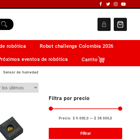
de robótica
Robot challenge Colombia 2026
Próximos eventos de robótica
Carrito
Sensor de humedad
Filtra por precio
Precio:
$ 9.000,0
—
$ 38.000,0
Precio
Precio
mínimo
máximo
Filtrar