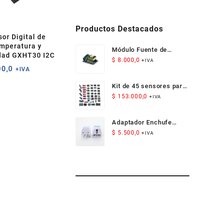
Productos Destacados
or Digital de
mperatura y
Módulo Fuente de
ad GXHT30 I2C
Alimentación Aislada
$
8.000,0
+IVA
0,0
+IVA
AC-DC 12V 300mA 3.5W
Kit de 45 sensores para
Arduino
$
153.000,0
+IVA
Adaptador Enchufe
Americano Compacto
$
5.500,0
+IVA
para Viaje