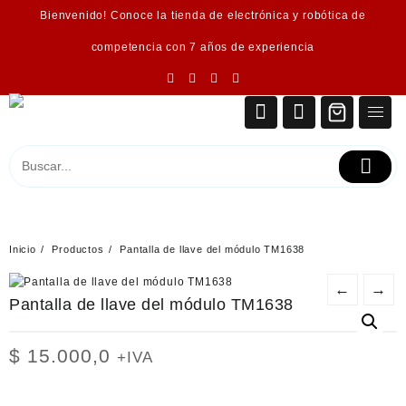
Saltar
Bienvenido! Conoce la tienda de electrónica y robótica de
al
contenido
competencia con 7 años de experiencia
Inicio
Productos
Pantalla de llave del módulo TM1638
←
→
Pantalla de llave del módulo TM1638
$
15.000,0
+IVA