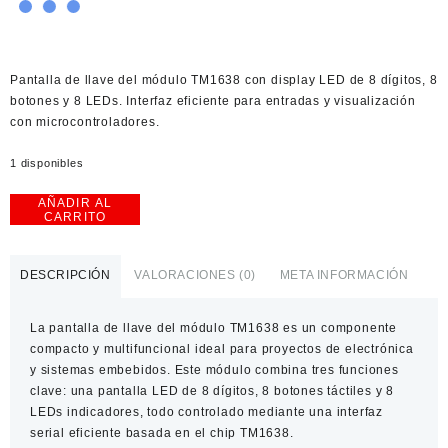
Pantalla de llave del módulo TM1638 con display LED de 8 dígitos, 8
botones y 8 LEDs. Interfaz eficiente para entradas y visualización
con microcontroladores.
1 disponibles
AÑADIR AL
Pantalla
CARRITO
de
llave
del
DESCRIPCIÓN
VALORACIONES (0)
META INFORMACIÓN
módulo
TM1638
La
pantalla de llave del módulo TM1638
es un componente
cantidad
compacto y multifuncional ideal para proyectos de electrónica
y sistemas embebidos. Este módulo combina tres funciones
clave: una
pantalla LED de 8 dígitos
,
8 botones táctiles
y
8
LEDs indicadores
, todo controlado mediante una interfaz
serial eficiente basada en el chip
TM1638
.