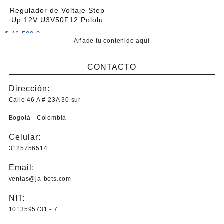
Regulador de Voltaje Step
Up 12V U3V50F12 Pololu
$
46.500,0
+IVA
Añade tu contenido aquí
CONTACTO
Dirección:
Calle 46 A # 23A 30 sur
Bogotá - Colombia
Celular:
3125756514
Email:
ventas@ja-bots.com
NIT:
1013595731 - 7