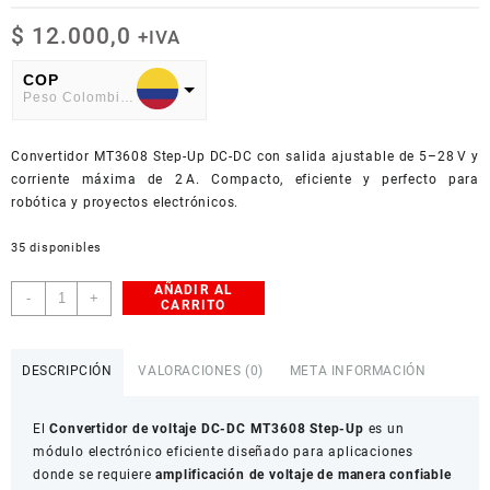
$
12.000,0
+IVA
COP
Peso Colombiano
USD
Convertidor MT3608 Step-Up DC-DC con salida ajustable de 5–28 V y
American Dollar
corriente máxima de 2 A. Compacto, eficiente y perfecto para
robótica y proyectos electrónicos.
35 disponibles
AÑADIR AL
Convertidor
-
+
CARRITO
DC-
DC
MT3608
DESCRIPCIÓN
VALORACIONES (0)
META INFORMACIÓN
Step-
Up
El
Convertidor de voltaje DC-DC MT3608 Step-Up
es un
Ajustable
módulo electrónico eficiente diseñado para aplicaciones
cantidad
donde se requiere
amplificación de voltaje de manera confiable