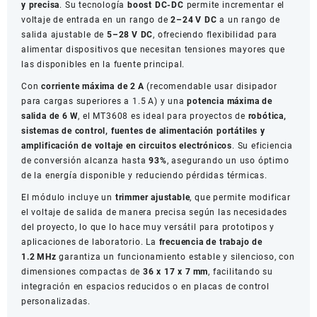
y precisa
. Su tecnología
boost DC-DC
permite incrementar el
voltaje de entrada en un rango de
2–24 V DC
a un rango de
salida ajustable de
5–28 V DC
, ofreciendo flexibilidad para
alimentar dispositivos que necesitan tensiones mayores que
las disponibles en la fuente principal.
Con
corriente máxima de 2 A
(recomendable usar disipador
para cargas superiores a 1.5 A) y una
potencia máxima de
salida de 6 W
, el MT3608 es ideal para proyectos de
robótica,
sistemas de control, fuentes de alimentación portátiles y
amplificación de voltaje en circuitos electrónicos
. Su eficiencia
de conversión alcanza hasta
93%
, asegurando un uso óptimo
de la energía disponible y reduciendo pérdidas térmicas.
El módulo incluye un
trimmer ajustable
, que permite modificar
el voltaje de salida de manera precisa según las necesidades
del proyecto, lo que lo hace muy versátil para prototipos y
aplicaciones de laboratorio. La
frecuencia de trabajo de
1.2 MHz
garantiza un funcionamiento estable y silencioso, con
dimensiones compactas de
36 x 17 x 7 mm
, facilitando su
integración en espacios reducidos o en placas de control
personalizadas.