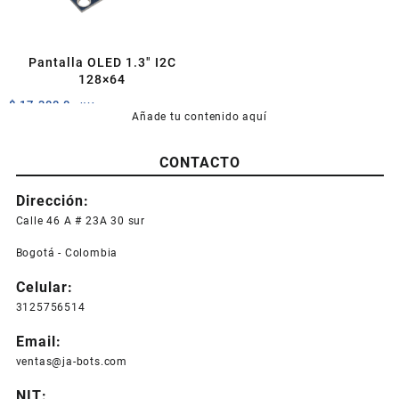
Pantalla OLED 1.3″ I2C
128×64
$
17.300,0
+IVA
Añade tu contenido aquí
Este
producto
CONTACTO
tiene
múltiples
Dirección:
variantes.
Las
Calle 46 A # 23A 30 sur
opciones
Bogotá - Colombia
se
pueden
Celular:
elegir
3125756514
en
la
Email:
página
ventas@ja-bots.com
de
producto
NIT: