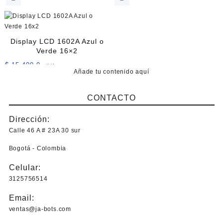
producto
tiene
múltiples
variantes.
Display LCD 1602A Azul o
Las
Verde 16×2
opciones
$
15.400,0
+IVA
se
Añade tu contenido aquí
Este
pueden
producto
elegir
CONTACTO
tiene
en
múltiples
la
Dirección:
variantes.
página
Las
Calle 46 A # 23A 30 sur
de
opciones
producto
Bogotá - Colombia
se
pueden
Celular:
elegir
3125756514
en
la
Email:
página
ventas@ja-bots.com
de