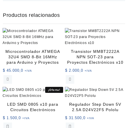
Productos relacionados
Microcontrolador ATMEGA
Transistor MMBT2222A
32U4 SMD 8-Bit 16MHz
NPN SOT-23 para
para Arduino y Proyectos
Proyectos Electrónicos x10
$
45.000,0
$
2.000,0
+IVA
+IVA
¡Oferta!
LED SMD 0805 x10 para
Regulador Step Down 5V
Circuitos Electrónicos
2.5A D24V22F5 Pololu
$
1.500,0
$
31.500,0
+IVA
+IVA
Este