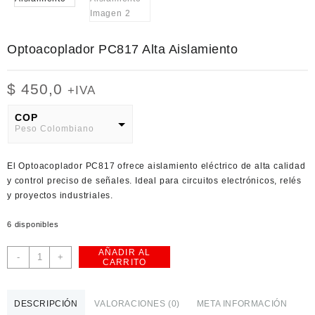
Optoacoplador PC817 Alta Aislamiento
$
450,0
+IVA
COP
Peso Colombiano
USD
El Optoacoplador PC817 ofrece aislamiento eléctrico de alta calidad
American Dollar
y control preciso de señales. Ideal para circuitos electrónicos, relés
y proyectos industriales.
6 disponibles
AÑADIR AL
Optoacoplador
-
+
CARRITO
PC817
Alta
Aislamiento
DESCRIPCIÓN
VALORACIONES (0)
META INFORMACIÓN
cantidad