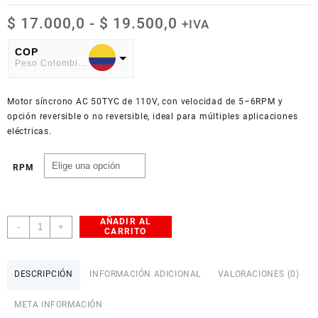
Rango
$
17.000,0
-
$
19.500,0
+IVA
de
precios:
COP
Peso Colombiano
desde
$ 17.000,0
USD
hasta
Motor síncrono AC 50TYC de 110V, con velocidad de 5–6RPM y
American Dollar
$ 19.500,0
opción reversible o no reversible, ideal para múltiples aplicaciones
eléctricas.
RPM
AÑADIR AL
Motor
-
+
CARRITO
50TYC
110V
cantidad
DESCRIPCIÓN
INFORMACIÓN ADICIONAL
VALORACIONES (0)
META INFORMACIÓN