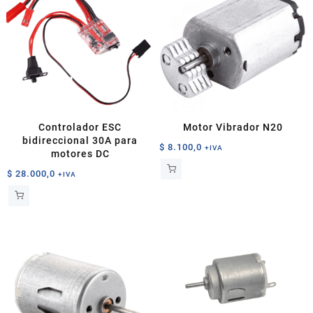
Controlador ESC
Motor Vibrador N20
bidireccional 30A para
$
8.100,0
+IVA
motores DC
$
28.000,0
+IVA