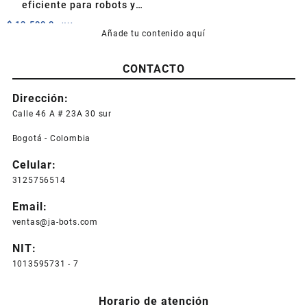
eficiente para robots y
proyectos electrónicos
$
13.500,0
+IVA
Añade tu contenido aquí
CONTACTO
Dirección:
Calle 46 A # 23A 30 sur
Bogotá - Colombia
Celular:
3125756514
Email:
ventas@ja-bots.com
NIT:
1013595731 - 7
Horario de atención