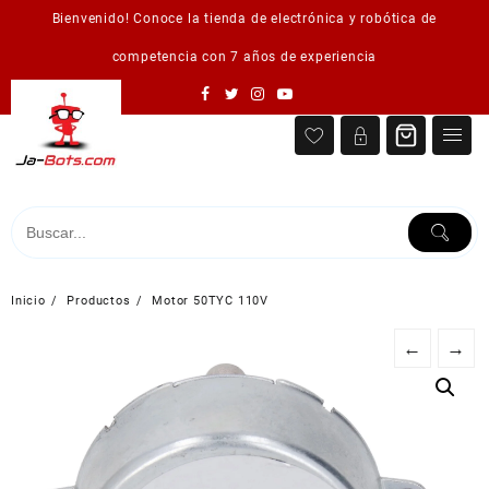
Saltar
Bienvenido! Conoce la tienda de electrónica y robótica de
al
contenido
competencia con 7 años de experiencia
Inicio
Productos
Motor 50TYC 110V
←
→