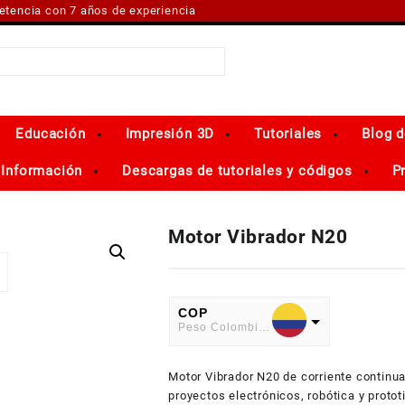
petencia con 7 años de experiencia
Educación
Impresión 3D
Tutoriales
Blog d
Información
Descargas de tutoriales y códigos
P
Motor Vibrador N20
COP
Peso Colombiano
USD
Motor Vibrador N20 de corriente continua
American Dollar
proyectos electrónicos, robótica y protot