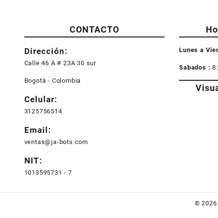
CONTACTO
Ho
Dirección:
Lunes a Vie
Calle 46 A # 23A 30 sur
Sabados :
8
Bogotá - Colombia
Visu
Celular:
3125756514
Email:
ventas@ja-bots.com
NIT:
1013595731 - 7
© 202