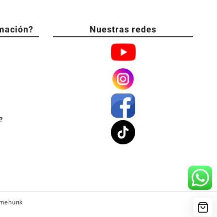
mación?
Nuestras redes
?
mehunk