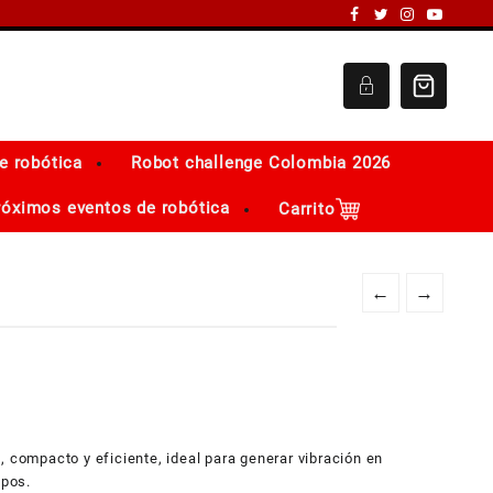
e robótica
Robot challenge Colombia 2026
róximos eventos de robótica
Carrito
←
→
, compacto y eficiente, ideal para generar vibración en
ipos.