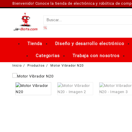
Saltar
Bienvenido! Conoce la tienda de electrónica y robótica de com
al
contenido
Tienda
Diseño y desarrollo electrónico
Categorias
Trabaja con nosotros
Inicio
Productos
Motor Vibrador N20