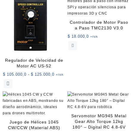
Controlador de Motor Paso
a Paso TMC2130 V3.0
$
18.000,0
+IVA
Regulador de Velocidad de
Motor AC US-52
Rango
$
105.000,0
-
$
125.000,0
+IVA
de
Este
precios:
producto
desde
tiene
$ 105.000,0
múltiples
hasta
variantes.
$ 125.000,0
Las
Servomotor MG945 Metal
opciones
Gear Alto Torque 12kg
Juego de Hélices 1045
se
180° – Digital RC 4.8-6V
CW/CCW (Material ABS)
pueden