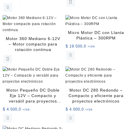
Este
precios:
producto
desde
tiene
$ 17.000
múltiples
hasta
variantes.
$ 19.500
Las
Micro Motor DC con Llanta
opciones
Plástica – 300RPM
Motor 360 Mediano 6-12V
se
– Motor compacto para
$
19.500,0
+IVA
pueden
rotación continua
elegir
en
la
página
de
producto
Motor Pequeño DC Doble
Motor DC 280 Redondo –
Eje 12V – Compacto y
Compacto y eficiente para
versátil para proyectos
proyectos electrónicos
electrónicos
$
4.500,0
$
4.000,0
+IVA
+IVA