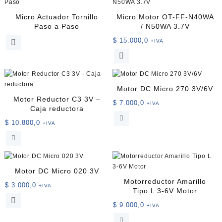
producto
Micro Actuador Tornillo
Micro Motor OT-FF-N40WA
Paso a Paso
/ N50WA 3.7V
$
15.000,0
+IVA
Este
producto
tiene
múltiples
Motor DC Micro 270 3V/6V
variantes.
Motor Reductor C3 3V –
$
7.000,0
+IVA
Las
Caja reductora
opciones
$
10.800,0
+IVA
se
pueden
elegir
en
la
Motor DC Micro 020 3V
página
Motorreductor Amarillo
$
3.000,0
+IVA
de
Tipo L 3-6V Motor
Este
producto
$
9.000,0
+IVA
producto
tiene