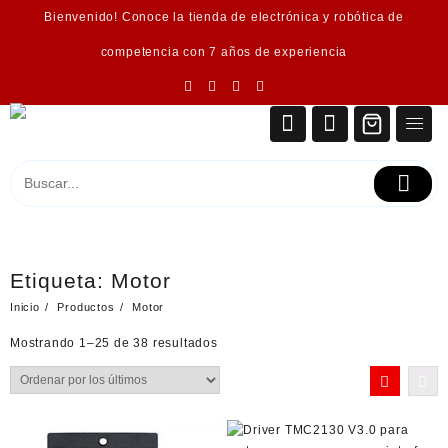
Saltar
Bienvenido! Conoce la tienda de electrónica y robótica de
al
contenido
competencia con 7 años de experiencia
Etiqueta:
Motor
Inicio
Productos
Motor
Ordenado
Mostrando 1–25 de 38 resultados
por
los
últimos