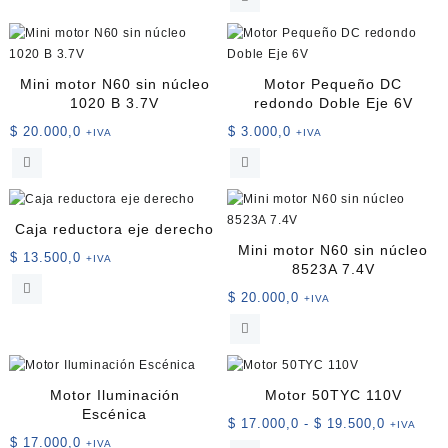
múltiples
variantes.
Las
opciones
Mini motor N60 sin núcleo
Motor Pequeño DC
se
1020 B 3.7V
redondo Doble Eje 6V
pueden
$
20.000,0
$
3.000,0
+IVA
+IVA
elegir
en
la
página
de
Caja reductora eje derecho
producto
Mini motor N60 sin núcleo
$
13.500,0
+IVA
8523A 7.4V
$
20.000,0
+IVA
Motor Iluminación
Motor 50TYC 110V
Escénica
Rango
$
17.000,0
-
$
19.500,0
+IVA
$
17.000,0
de
+IVA