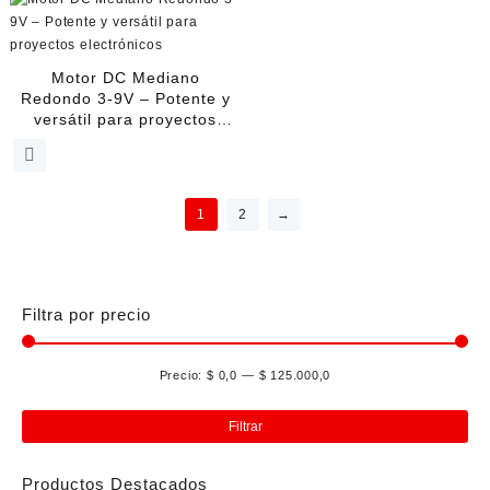
Motor DC Mediano
Redondo 3-9V – Potente y
versátil para proyectos
electrónicos
1
2
→
Filtra por precio
Precio:
$ 0,0
—
$ 125.000,0
Pre
Pre
mín
má
Filtrar
Productos Destacados