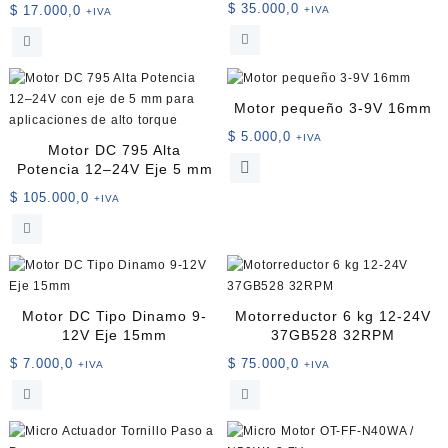
$
35.000,0
$
17.000,0
+IVA
+IVA
elegir
en
la
página
de
Motor pequeño 3-9V 16mm
producto
$
5.000,0
+IVA
Motor DC 795 Alta
Este
Potencia 12–24V Eje 5 mm
producto
$
105.000,0
+IVA
tiene
múltiples
variantes.
Las
opciones
se
Motor DC Tipo Dinamo 9-
Motorreductor 6 kg 12-24V
pueden
12V Eje 15mm
37GB528 32RPM
elegir
$
7.000,0
$
75.000,0
+IVA
+IVA
en
la
página
de