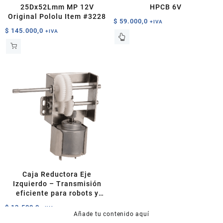
25Dx52Lmm MP 12V
HPCB 6V
Original Pololu Item #3228
$
59.000,0
+IVA
$
145.000,0
+IVA
Caja Reductora Eje
Izquierdo – Transmisión
eficiente para robots y
proyectos electrónicos
$
13.500,0
+IVA
Añade tu contenido aquí