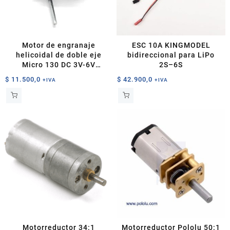
Motor de engranaje
ESC 10A KINGMODEL
helicoidal de doble eje
bidireccional para LiPo
Micro 130 DC 3V-6V
2S–6S
1300RPM
$
11.500,0
$
42.900,0
+IVA
+IVA
Motorreductor 34:1
Motorreductor Pololu 50:1