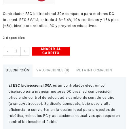
USD
Controlador ESC bidireccional 30A compacto para motores DC
American Dollar
brushed. BEC 6V/1A, entrada 4.8–8.4V, 10A continuos y 15A pico
(≤5s). Ideal para robótica, RC y proyectos educativos.
2 disponibles
AÑADIR AL
Controlador
-
+
CARRITO
ESC
bidireccional
30A
DESCRIPCIÓN
VALORACIONES (0)
META INFORMACIÓN
para
motores
El
ESC bidireccional 30A
es un controlador electrónico
DC
diseñado para manejar motores DC brushed con precisión,
cantidad
ofreciendo control de velocidad y cambio de sentido de giro
(avance/retroceso). Su diseño compacto, bajo peso y alta
eficiencia lo convierten en la opción ideal para proyectos de
robótica, vehículos RC y aplicaciones educativas que requieren
control bidireccional fiable.