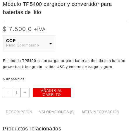
Módulo TP5400 cargador y convertidor para
baterías de litio
$
7.500,0
+IVA
COP
Peso Colombiano
USD
El
módulo TP5400
es un cargador para baterías de litio con función
American Dollar
power bank integrada, salida USB y control de carga segura.
5 disponibles
AÑADIR AL
Módulo
-
+
CARRITO
TP5400
cargador
y
DESCRIPCIÓN
VALORACIONES (0)
META INFORMACIÓN
convertidor
para
Productos relacionados
baterías