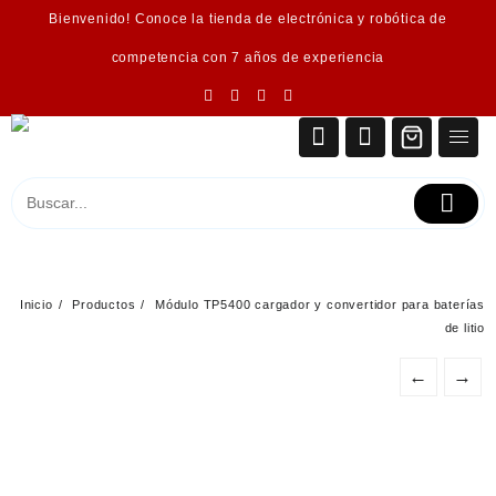
Saltar
Bienvenido! Conoce la tienda de electrónica y robótica de
al
contenido
competencia con 7 años de experiencia
Inicio
Productos
Módulo TP5400 cargador y convertidor para baterías
de litio
←
→