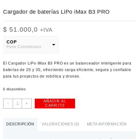
Cargador de baterías LiPo iMax B3 PRO
$
51.000,0
+IVA
COP
Peso Colombiano
USD
El Cargador LiPo iMax B3 PRO es un balanceador inteligente para
American Dollar
baterías de 2S y 3S, ofreciendo carga eficiente, segura y confiable
para tus proyectos de robótica y drones.
6 disponibles
AÑADIR AL
Cargador
-
+
CARRITO
de
baterías
LiPo
DESCRIPCIÓN
VALORACIONES (0)
META INFORMACIÓN
iMax
B3