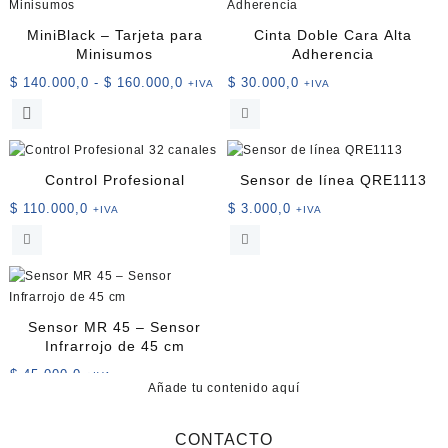
MiniBlack – Tarjeta para
Cinta Doble Cara Alta
Minisumos
Adherencia
Rango
$
140.000,0
-
$
160.000,0
$
30.000,0
+IVA
+IVA
de
Este
precios:
producto
desde
tiene
$ 140.000,0
múltiples
Control Profesional
Sensor de línea QRE1113
hasta
variantes.
$ 160.000,0
$
110.000,0
$
3.000,0
+IVA
+IVA
Las
opciones
se
pueden
elegir
en
Sensor MR 45 – Sensor
la
Infrarrojo de 45 cm
página
$
45.000,0
+IVA
de
Añade tu contenido aquí
producto
CONTACTO