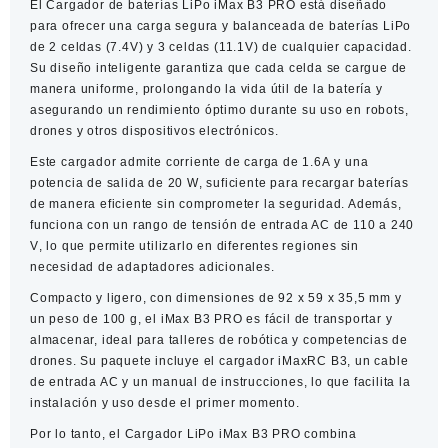
El
Cargador de baterías LiPo iMax B3 PRO
está diseñado
PRO
para ofrecer una carga segura y balanceada de baterías LiPo
cantidad
de
2 celdas (7.4V)
y
3 celdas (11.1V)
de cualquier capacidad.
Su diseño inteligente garantiza que cada celda se cargue de
manera uniforme, prolongando la vida útil de la batería y
asegurando un rendimiento óptimo durante su uso en robots,
drones y otros dispositivos electrónicos.
Este cargador admite
corriente de carga de 1.6A
y una
potencia de salida de 20 W
, suficiente para recargar baterías
de manera eficiente sin comprometer la seguridad. Además,
funciona con un rango de
tensión de entrada AC de 110 a 240
V
, lo que permite utilizarlo en diferentes regiones sin
necesidad de adaptadores adicionales.
Compacto y ligero, con
dimensiones de 92 x 59 x 35,5 mm
y
un
peso de 100 g
, el iMax B3 PRO es fácil de transportar y
almacenar, ideal para talleres de robótica y competencias de
drones. Su paquete incluye el
cargador iMaxRC B3
, un
cable
de entrada AC
y un
manual de instrucciones
, lo que facilita la
instalación y uso desde el primer momento.
Por lo tanto, el
Cargador LiPo iMax B3 PRO
combina