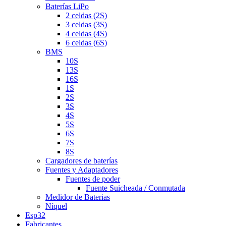
Baterías LiPo
2 celdas (2S)
3 celdas (3S)
4 celdas (4S)
6 celdas (6S)
BMS
10S
13S
16S
1S
2S
3S
4S
5S
6S
7S
8S
Cargadores de baterías
Fuentes y Adaptadores
Fuentes de poder
Fuente Suicheada / Conmutada
Medidor de Baterias
Níquel
Esp32
Fabricantes