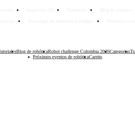
cación
Impresión 3D
Tutoriales
Blog de robótica
rmación
Descargas de tutoriales y códigos
Próximos even
utoriales
Blog de robótica
Robot challenge Colombia 2026
Categorias
Tr
Próximos eventos de robótica
Carrito