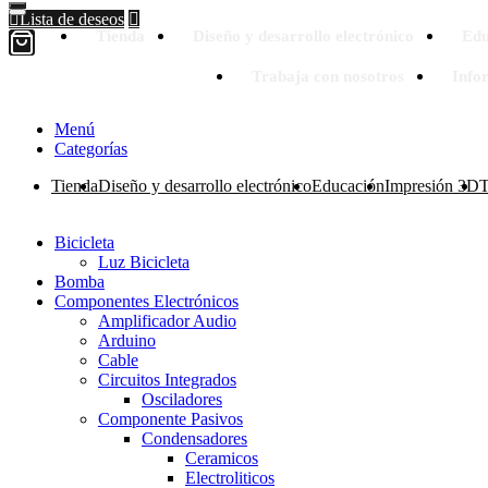
Lista de deseos
Tienda
Diseño y desarrollo electrónico
Edu
Trabaja con nosotros
Info
Menú
Categorías
Tienda
Diseño y desarrollo electrónico
Educación
Impresión 3D
T
Bicicleta
Luz Bicicleta
Bomba
Componentes Electrónicos
Amplificador Audio
Arduino
Cable
Circuitos Integrados
Osciladores
Componente Pasivos
Condensadores
Ceramicos
Electroliticos