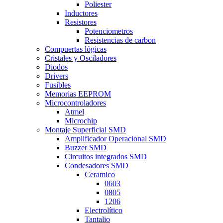
Poliester
Inductores
Resistores
Potenciometros
Resistencias de carbon
Compuertas lógicas
Cristales y Osciladores
Diodos
Drivers
Fusibles
Memorias EEPROM
Microcontroladores
Atmel
Microchip
Montaje Superficial SMD
Amplificador Operacional SMD
Buzzer SMD
Circuitos integrados SMD
Condesadores SMD
Ceramico
0603
0805
1206
Electrolítico
Tantalio