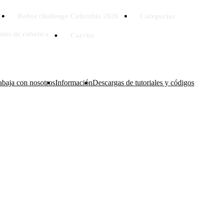
Robot challenge Colombia 2026
Categorias
tos de robótica
Carrito
abaja con nosotros
Información
Descargas de tutoriales y códigos