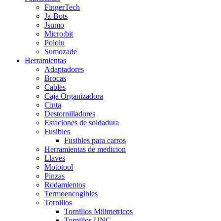
FingerTech
Ja-Bots
Jsumo
Micro:bit
Pololu
Sumozade
Herramientas
Adaptadores
Brocas
Cables
Caja Organizadora
Cinta
Destornilladores
Estaciones de soldadura
Fusibles
Fusibles para carros
Herramientas de medicion
Llaves
Mototool
Pinzas
Rodamientos
Termoencogibles
Tornillos
Tornillos Milimetricos
Tornillos UNC