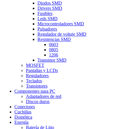
Diodos SMD
Drivers SMD
Fusibles
Leds SMD
Microcontroladores SMD
Pulsadores
Regulador de voltaje SMD
Resistencias SMD
0603
0805
1206
Transistor SMD
MOSFET
Pantallas y LCDs
Reguladores
Teclados
Transistores
Componentes para PC
Adaptadores de red
Discos duros
Conectores
Cuchillas
Domótica
Energía
Batería de Litio