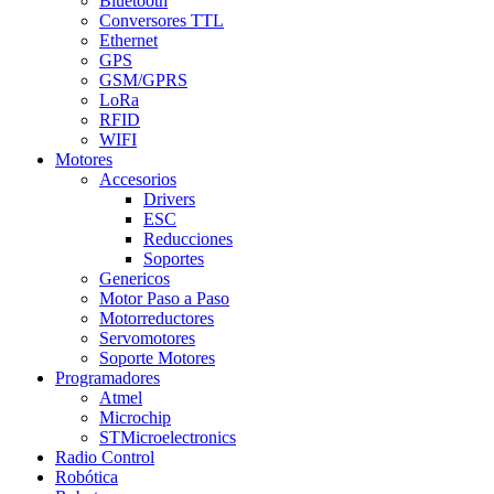
Bluetooth
Conversores TTL
Ethernet
GPS
GSM/GPRS
LoRa
RFID
WIFI
Motores
Accesorios
Drivers
ESC
Reducciones
Soportes
Genericos
Motor Paso a Paso
Motorreductores
Servomotores
Soporte Motores
Programadores
Atmel
Microchip
STMicroelectronics
Radio Control
Robótica