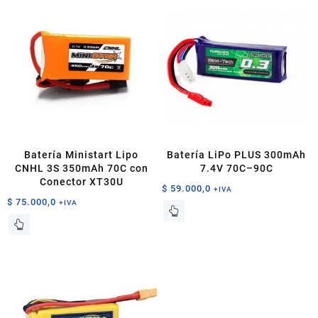
Batería Ministart Lipo
Batería LiPo PLUS 300mAh
CNHL 3S 350mAh 70C con
7.4V 70C–90C
Conector XT30U
$
59.000,0
+IVA
$
75.000,0
+IVA