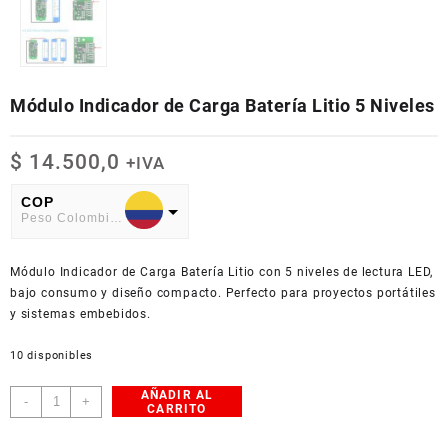
Módulo Indicador de Carga Batería Litio 5 Niveles
$
14.500,0
+IVA
COP
Peso Colombiano
USD
Módulo Indicador de Carga Batería Litio con 5 niveles de lectura LED,
American Dollar
bajo consumo y diseño compacto. Perfecto para proyectos portátiles
y sistemas embebidos.
10 disponibles
AÑADIR AL
Módulo
-
+
CARRITO
Indicador
de