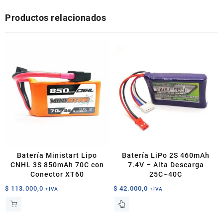
Productos relacionados
Batería Ministart Lipo
Batería LiPo 2S 460mAh
CNHL 3S 850mAh 70C con
7.4V – Alta Descarga
Conector XT60
25C~40C
$
113.000,0
$
42.000,0
+IVA
+IVA