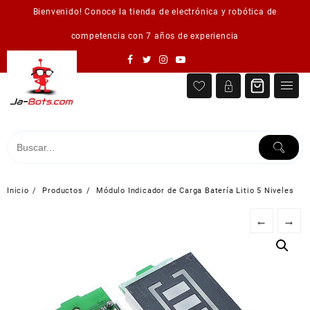
Saltar
Bienvenido! Conoce la tienda de electrónica y robótica de
al
contenido
competencia con 7 años de experiencia
Inicio
Productos
Módulo Indicador de Carga Batería Litio 5 Niveles
←
→