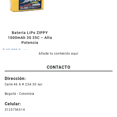
Batería LiPo ZIPPY
1000mAh 3S 35C – Alta
Potencia
$
43.000,0
+IVA
Añade tu contenido aquí
CONTACTO
Dirección:
Calle 46 A # 23A 30 sur
Bogotá - Colombia
Celular:
3125756514