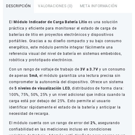
Carga
DESCRIPCIÓN
VALORACIONES (0)
META INFORMACIÓN
Batería
Litio
El
Módulo Indicador de Carga Batería Litio
es una solución
5
práctica y eficiente para monitorear el estado de carga de
Niveles
baterías de litio en proyectos electrónicos y dispositivos
cantidad
portátiles. Gracias a su diseño compacto y su bajo consumo
energético, este módulo permite integrar fácilmente una
referencia visual del nivel de batería en sistemas embebidos,
robótica y prototipado electrónico.
Con un rango de voltaje de trabajo de
3V a 3.7V
y un consumo
de apenas
5mA
, el módulo garantiza una lectura precisa sin
comprometer la autonomía del dispositivo. Ofrece un sistema
de
5 niveles de visualización LED
, distribuidos de forma clara:
100%, 75%, 50%, 25% y un nivel adicional que indica cuando la
carga está por debajo del 25%. Esto permite al usuario
identificar rápidamente el estado de la batería y anticipar la
necesidad de recarga.
El módulo cuenta con un rango de error del
2%
, asegurando
confiabilidad en las mediciones incluso en condiciones