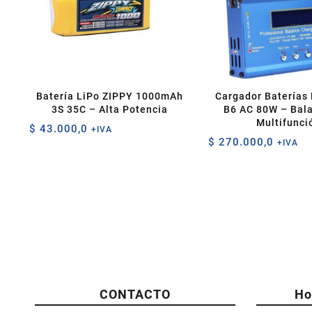
Batería LiPo ZIPPY 1000mAh
Cargador Baterías
3S 35C – Alta Potencia
B6 AC 80W – Bal
Multifunci
$
43.000,0
+IVA
$
270.000,0
+IVA
CONTACTO
Ho