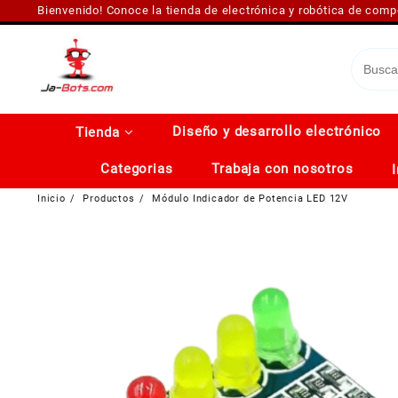
Saltar
Bienvenido! Conoce la tienda de electrónica y robótica de com
al
contenido
Diseño y desarrollo electrónico
Tienda
Categorias
Trabaja con nosotros
Inicio
Productos
Módulo Indicador de Potencia LED 12V