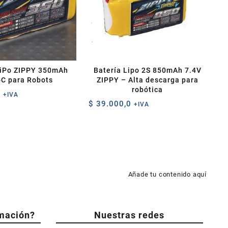
LiPo ZIPPY 350mAh
Batería Lipo 2S 850mAh 7.4V
5C para Robots
ZIPPY – Alta descarga para
robótica
0
+IVA
$
39.000,0
+IVA
Añade tu contenido aquí
mación?
Nuestras redes