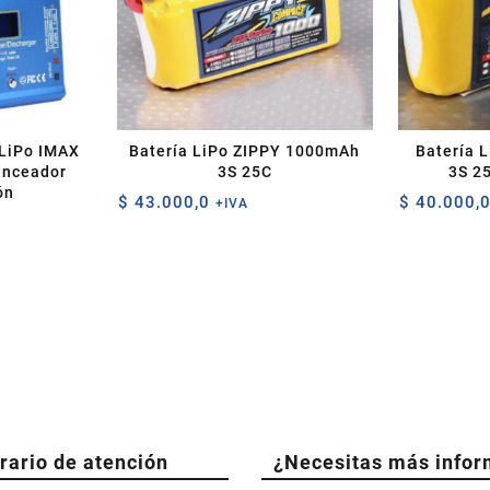
 LiPo IMAX
Batería LiPo ZIPPY 1000mAh
Batería 
anceador
3S 25C
3S 2
ón
$
43.000,0
$
40.000,
+IVA
rario de atención
¿Necesitas más infor