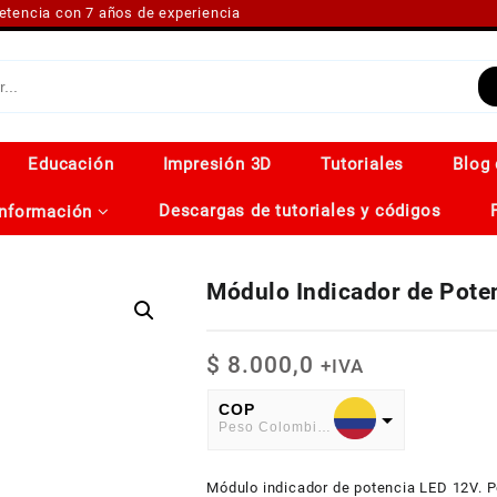
petencia con 7 años de experiencia
Educación
Impresión 3D
Tutoriales
Blog 
Descargas de tutoriales y códigos
Información
Módulo Indicador de Pote
$
8.000,0
+IVA
COP
Peso Colombiano
USD
Módulo indicador de potencia LED 12V. Pe
American Dollar