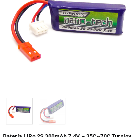
Batería LiPo 2S 300mAh 7.4V – 35C~70C Turnigy