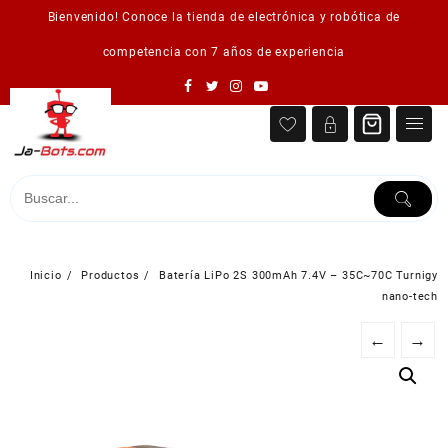
Saltar
Bienvenido! Conoce la tienda de electrónica y robótica de
al
contenido
competencia con 7 años de experiencia
Inicio
Productos
Batería LiPo 2S 300mAh 7.4V – 35C~70C Turnigy
nano-tech
←
→