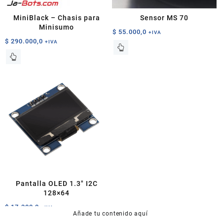
MiniBlack – Chasis para
Sensor MS 70
Minisumo
$
55.000,0
+IVA
$
290.000,0
+IVA
Este
producto
tiene
múltiples
variantes.
Las
opciones
se
pueden
elegir
en
la
página
Pantalla OLED 1.3″ I2C
de
128×64
producto
$
17.300,0
+IVA
Añade tu contenido aquí
Este