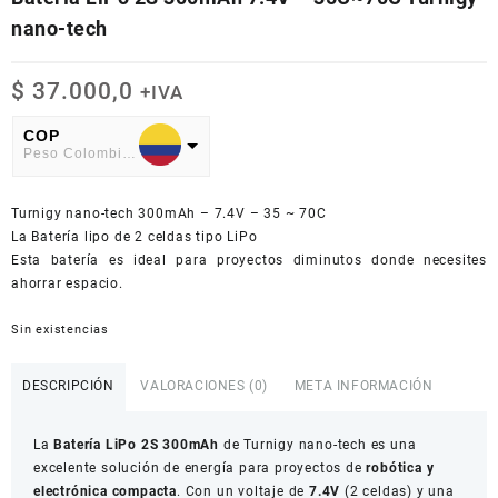
nano-tech
$
37.000,0
+IVA
COP
Peso Colombiano
USD
Turnigy nano-tech 300mAh – 7.4V – 35 ~ 70C
American Dollar
La Batería lipo de 2 celdas tipo LiPo
Esta batería es ideal para proyectos diminutos donde necesites
ahorrar espacio.
Sin existencias
DESCRIPCIÓN
VALORACIONES (0)
META INFORMACIÓN
La
Batería LiPo 2S 300mAh
de Turnigy nano-tech es una
excelente solución de energía para proyectos de
robótica y
electrónica compacta
. Con un voltaje de
7.4V
(2 celdas) y una