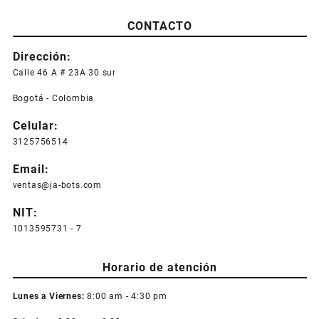
producto
CONTACTO
tiene
múltiples
Dirección:
variantes.
Las
Calle 46 A # 23A 30 sur
opciones
Bogotá - Colombia
se
pueden
Celular:
elegir
3125756514
en
la
Email:
página
ventas@ja-bots.com
de
producto
NIT:
1013595731 - 7
Horario de atención
Lunes a Viernes:
8:00 am - 4:30 pm