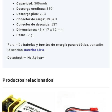
Capacidad:
300mAh
Descarga continua:
35C
Descarga pico:
70C
Conector de carga:
JST-XH
Conector de descarga:
JST
Dimensiones:
43 x 17 x 12 mm
Peso:
17 g
Para más
baterías y fuentes de energía para robótica
, consulte
la sección
Baterías LiPo
.
Datasheet:—-No Aplica—-
Productos relacionados