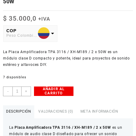
50W
$
35.000,0
+IVA
COP
Peso Colombiano
USD
La Placa Amplificadora TPA 3116 / XH-M189 / 2 x 50W es un
American Dollar
módulo clase D compacto y potente, ideal para proyectos de sonido
estéreo y altavoces DIY.
7 disponibles
AÑADIR AL
Placa
-
+
CARRITO
Amplificadora
TPA
3116
DESCRIPCIÓN
VALORACIONES (0)
META INFORMACIÓN
/
XH-
La
Placa Amplificadora TPA 3116 / XH-M189 / 2 x 50W
es un
M189
módulo de audio clase D diseñado para ofrecer un sonido
/