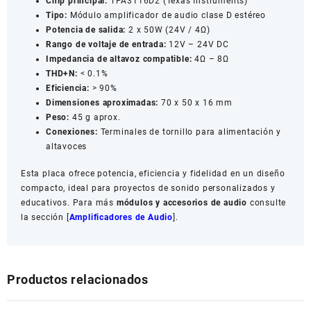
Chip principal:
TPA3116D2 (Texas Instruments)
Tipo:
Módulo amplificador de audio clase D estéreo
Potencia de salida:
2 x 50W (24V / 4Ω)
Rango de voltaje de entrada:
12V – 24V DC
Impedancia de altavoz compatible:
4Ω – 8Ω
THD+N:
< 0.1%
Eficiencia:
> 90%
Dimensiones aproximadas:
70 x 50 x 16 mm
Peso:
45 g aprox.
Conexiones:
Terminales de tornillo para alimentación y
altavoces
Esta placa ofrece potencia, eficiencia y fidelidad en un diseño
compacto, ideal para proyectos de sonido personalizados y
educativos. Para más
módulos y accesorios de audio
consulte
la sección [
Amplificadores de Audio
].
Productos relacionados