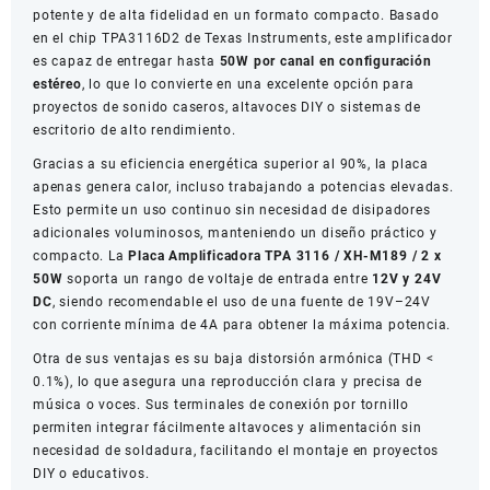
potente y de alta fidelidad en un formato compacto. Basado
2
en el chip TPA3116D2 de Texas Instruments, este amplificador
x
es capaz de entregar hasta
50W por canal en configuración
50W
estéreo
, lo que lo convierte en una excelente opción para
cantidad
proyectos de sonido caseros, altavoces DIY o sistemas de
escritorio de alto rendimiento.
Gracias a su eficiencia energética superior al 90%, la placa
apenas genera calor, incluso trabajando a potencias elevadas.
Esto permite un uso continuo sin necesidad de disipadores
adicionales voluminosos, manteniendo un diseño práctico y
compacto. La
Placa Amplificadora TPA 3116 / XH-M189 / 2 x
50W
soporta un rango de voltaje de entrada entre
12V y 24V
DC
, siendo recomendable el uso de una fuente de 19V–24V
con corriente mínima de 4A para obtener la máxima potencia.
Otra de sus ventajas es su baja distorsión armónica (THD <
0.1%), lo que asegura una reproducción clara y precisa de
música o voces. Sus terminales de conexión por tornillo
permiten integrar fácilmente altavoces y alimentación sin
necesidad de soldadura, facilitando el montaje en proyectos
DIY o educativos.