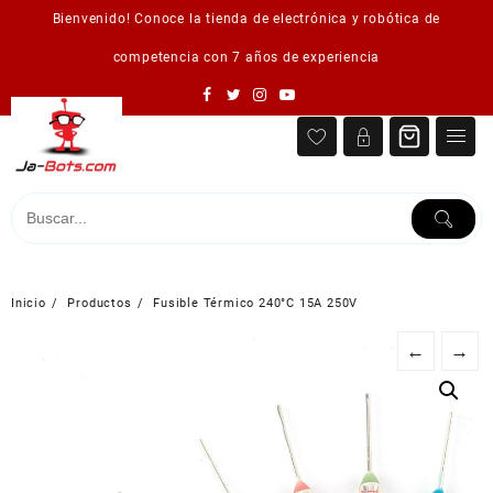
Saltar
Bienvenido! Conoce la tienda de electrónica y robótica de
al
contenido
competencia con 7 años de experiencia
Inicio
Productos
Fusible Térmico 240°C 15A 250V
←
→