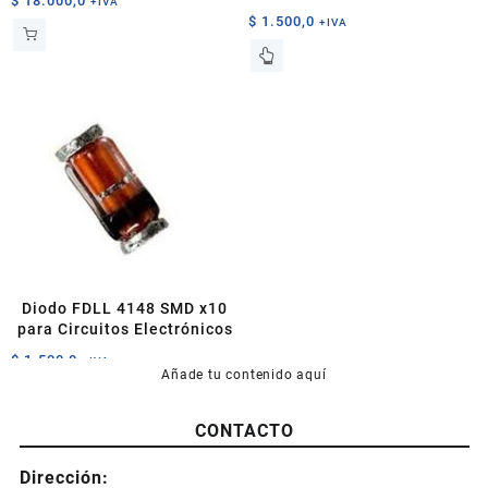
$
18.000,0
+IVA
$
1.500,0
+IVA
Este
producto
tiene
múltiples
variantes.
Las
opciones
se
pueden
elegir
en
la
Diodo FDLL 4148 SMD x10
página
para Circuitos Electrónicos
de
$
1.500,0
+IVA
producto
Añade tu contenido aquí
CONTACTO
Dirección: