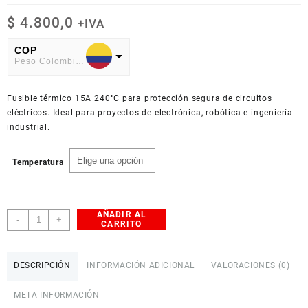
$
4.800,0
+IVA
COP
Peso Colombiano
USD
Fusible térmico 15A 240°C para protección segura de circuitos
American Dollar
eléctricos. Ideal para proyectos de electrónica, robótica e ingeniería
industrial.
Temperatura
AÑADIR AL
Fusible
-
+
CARRITO
Térmico
240°C
15A
DESCRIPCIÓN
INFORMACIÓN ADICIONAL
VALORACIONES (0)
250V
cantidad
META INFORMACIÓN