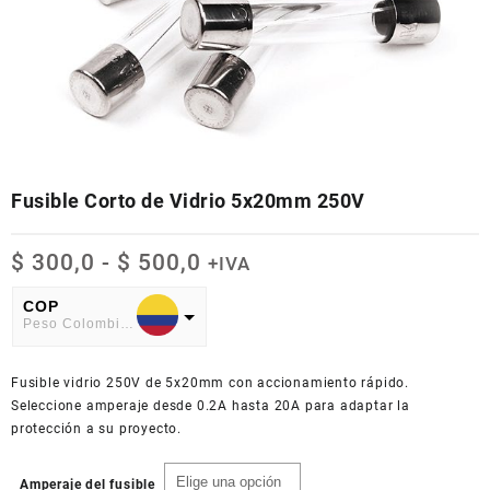
Fusible Corto de Vidrio 5x20mm 250V
Rango
$
300,0
-
$
500,0
+IVA
de
precios:
COP
Peso Colombiano
desde
$ 300,0
USD
hasta
Fusible vidrio 250V de 5x20mm con accionamiento rápido.
American Dollar
$ 500,0
Seleccione amperaje desde 0.2A hasta 20A para adaptar la
protección a su proyecto.
Amperaje del fusible