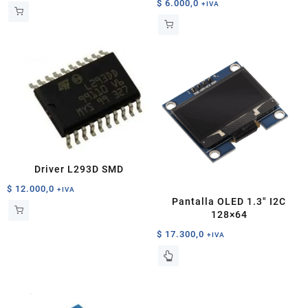
$
6.000,0
+IVA
Driver L293D SMD
$
12.000,0
+IVA
Pantalla OLED 1.3″ I2C
128×64
$
17.300,0
+IVA
Este
producto
tiene
múltiples