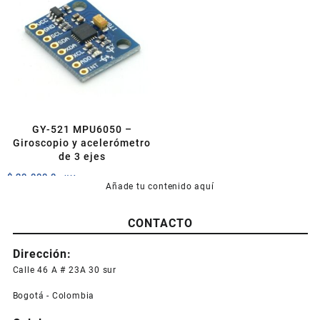
variantes.
Las
opciones
se
pueden
elegir
en
la
página
GY-521 MPU6050 –
de
Giroscopio y acelerómetro
producto
de 3 ejes
$
20.000,0
+IVA
Añade tu contenido aquí
CONTACTO
Dirección:
Calle 46 A # 23A 30 sur
Bogotá - Colombia