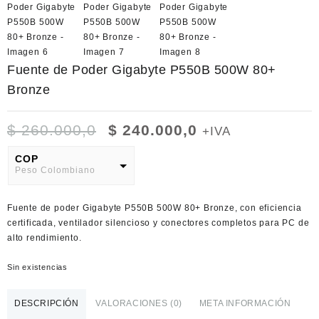
Fuente de Poder Gigabyte P550B 500W 80+
Bronze
El
El
$
260.000,0
$
240.000,0
+IVA
precio
precio
original
actual
COP
Peso Colombiano
era:
es:
$ 260.000,0.
$ 240.000,0.
USD
Fuente de poder Gigabyte P550B 500W 80+ Bronze, con eficiencia
American Dollar
certificada, ventilador silencioso y conectores completos para PC de
alto rendimiento.
Sin existencias
DESCRIPCIÓN
VALORACIONES (0)
META INFORMACIÓN