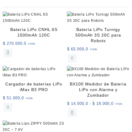
Batería LiPo CNHL 6S
Batería LiPo Turnigy
1500mAh 120C
500mAh 3S 20C para
Robots
$
270.000,0
+IVA
$
65.000,0
+IVA
Cargador de baterías LiPo
BX100 Medidor de Batería
iMax B3 PRO
LiPo con Alarma y
Zumbador
$
51.000,0
+IVA
Rango
$
14.000,0
-
$
18.000,0
+IVA
de
Este
precios:
producto
desde
tiene
$ 14.000
múltiples