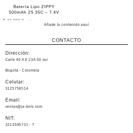
hasta
variantes.
Batería Lipo ZIPPY
$ 18.000
Las
500mAh 2S 35C – 7.4V
opciones
$
42.000,0
+IVA
se
Añade tu contenido aquí
pueden
elegir
CONTACTO
en
la
Dirección:
página
Calle 46 A # 23A 30 sur
de
producto
Bogotá - Colombia
Celular:
3125756514
Email:
ventas@ja-bots.com
NIT:
1013595731 - 7