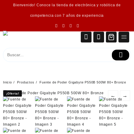
Saltar
Bienvenido! Conoce la tienda de electrónica y robótica de
al
contenido
competencia con 7 años de experiencia
Inicio
Productos
Fuente de Poder Gigabyte P550B 500W 80+ Bronze
¡Oferta!
¡Oferta!
←
→