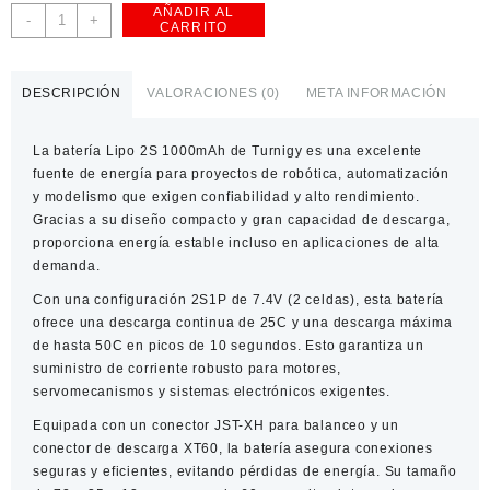
AÑADIR AL
Batería
-
+
CARRITO
Lipo
2S
1000mAh
DESCRIPCIÓN
VALORACIONES (0)
META INFORMACIÓN
7.4V
Turnigy
La
batería Lipo 2S 1000mAh
de Turnigy es una excelente
–
fuente de energía para proyectos de robótica, automatización
Alta
y modelismo que exigen confiabilidad y alto rendimiento.
descarga
Gracias a su diseño compacto y gran capacidad de descarga,
para
proporciona energía estable incluso en aplicaciones de alta
robótica
demanda.
cantidad
Con una configuración 2S1P de 7.4V (2 celdas), esta batería
ofrece una descarga continua de 25C y una descarga máxima
de hasta 50C en picos de 10 segundos. Esto garantiza un
suministro de corriente robusto para motores,
servomecanismos y sistemas electrónicos exigentes.
Equipada con un conector JST-XH para balanceo y un
conector de descarga XT60, la batería asegura conexiones
seguras y eficientes, evitando pérdidas de energía. Su tamaño