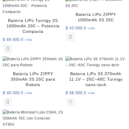
Batería LiPo ZIPPY
1000mAh 3S 25C
Batería LiPo Turnigy 2S
1000mAh 20C – Potencia
$
43.000,0
+IVA
Compacta
$
69.000,0
+IVA
Batería LiPo ZIPPY
Batería LiPo 3S 370mAh
350mAh 3S 25C para
11.1V – 25C~40C Turnigy
Robots
nano-tech
$
40.000,0
$
68.000,0
+IVA
+IVA