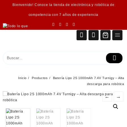
Saltar
Bienvenido! Conoce la tienda de electrónica y robótica de
al
contenido
competencia con 7 años de experiencia
Inicio
Productos
Batería Lipo 2S 1000mAh 7.4V Turnigy – Alta
descarga para robótica
←
→