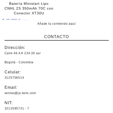
Batería Ministart Lipo
CNHL 2S 350mAh 70C con
Conector XT30U
$
48.000,0
+IVA
Añade tu contenido aquí
CONTACTO
Dirección:
Calle 46 A # 23A 30 sur
Bogotá - Colombia
Celular:
3125756514
Email:
ventas@ja-bots.com
NIT:
1013595731 - 7