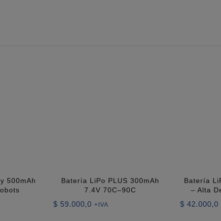
igy 500mAh
Batería LiPo PLUS 300mAh
Batería L
obots
7.4V 70C–90C
– Alta 
$
59.000,0
$
42.000,0
+IVA