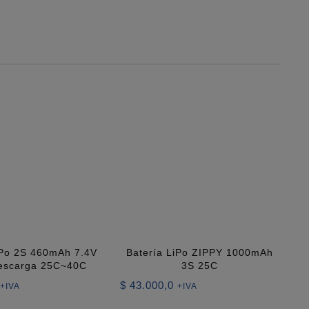
iPo 2S 460mAh 7.4V
Batería LiPo ZIPPY 1000mAh
Descarga 25C~40C
3S 25C
$
43.000,0
+IVA
+IVA