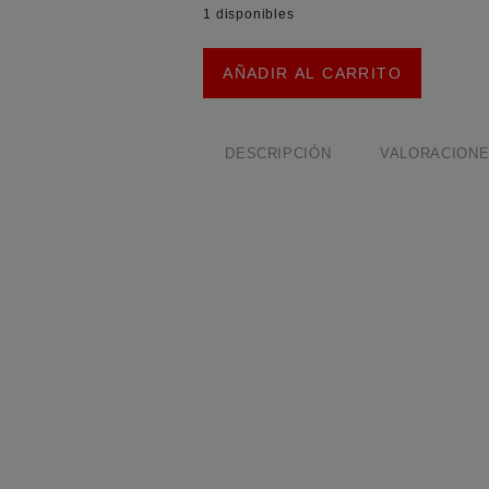
1 disponibles
Batería
AÑADIR AL CARRITO
Ministart
Lipo
CNHL
2S
DESCRIPCIÓN
VALORACIONES
350mAh
70C
con
Conector
XT30U
cantidad