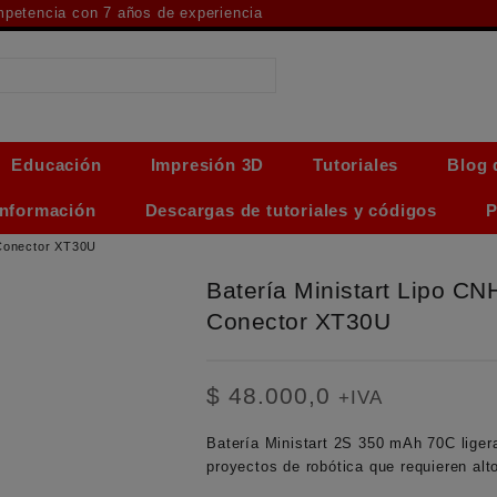
ompetencia con 7 años de experiencia
Educación
Impresión 3D
Tutoriales
Blog 
Información
Descargas de tutoriales y códigos
P
 Conector XT30U
Batería Ministart Lipo 
Conector XT30U
$
48.000,0
+IVA
Batería Ministart 2S 350 mAh 70C liger
proyectos de robótica que requieren alt