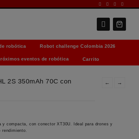
de robótica
Robot challenge Colombia 2026
róximos eventos de robótica
Carrito
CNHL 2S 350mAh 70C con
←
→
a y compacta, con conector XT30U. Ideal para drones y
o rendimiento.