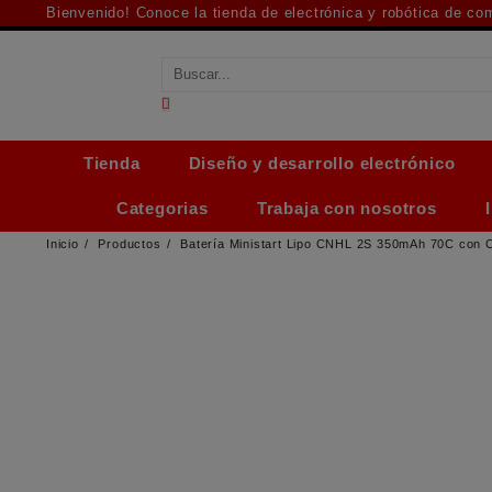
Saltar
Bienvenido! Conoce la tienda de electrónica y robótica de c
al
contenido
Tienda
Diseño y desarrollo electrónico
Categorias
Trabaja con nosotros
Inicio
Productos
Batería Ministart Lipo CNHL 2S 350mAh 70C con