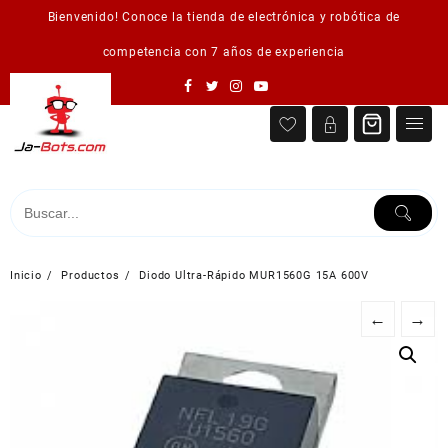
Saltar
Bienvenido! Conoce la tienda de electrónica y robótica de
al
contenido
competencia con 7 años de experiencia
Inicio
Productos
Diodo Ultra-Rápido MUR1560G 15A 600V
←
→