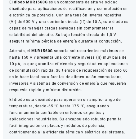
El
diodo MUR1560G
es un componente de alta velocidad
cantidad
diseñado para aplicaciones de rectificación y conmutación en
electrónica de potencia. Con una tensión inversa repetitiva
(Vr) de 600 V y una corriente directa (If) de 15 A, este diodo es
capaz de manejar cargas elevadas sin comprometer la
estabilidad del circuito. Su baja tensión directa de 1,5 V
asegura mínima pérdida de energía durante la conducción.
Además, el
MUR1560G
soporta sobrecorrientes máximas de
hasta 150 A y presenta una corriente inversa (Ir) muy baja de
10 µA, lo que garantiza eficiencia y seguridad en aplicaciones
de conmutación rápida. Su tiempo de recuperación de solo 60
ns lo hace ideal para fuentes de alimentación conmutadas,
inversores y sistemas de conversión de energía que requieren
respuesta rápida y mínima distorsión.
El diodo está diseñado para operar en un amplio rango de
temperatura, desde -65 °C hasta 175 °C, asegurando
funcionamiento confiable en entornos exigentes y
aplicaciones industriales. Su encapsulado robusto permite
fácil integración en placas y módulos de potencia,
contribuyendo a la eficiencia térmica y eléctrica del sistema.