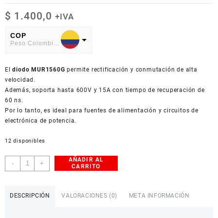
$
1.400,0
+IVA
COP
Peso Colombiano
USD
El
American Dollar
diodo MUR1560G
permite rectificación y conmutación de alta
velocidad.
Además, soporta hasta 600V y 15A con tiempo de recuperación de
60 ns.
Por lo tanto, es ideal para fuentes de alimentación y circuitos de
electrónica de potencia.
12 disponibles
AÑADIR AL
Diodo
-
+
CARRITO
Ultra-
Rápido
MUR1560G
DESCRIPCIÓN
VALORACIONES (0)
META INFORMACIÓN
15A
600V