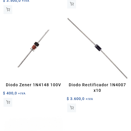
$
3.500,0
+IVA
Diodo Zener 1N4148 100V
Diodo Rectificador 1N4007
x10
$
400,0
+IVA
$
3.600,0
+IVA