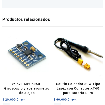
Productos relacionados
GY-521 MPU6050 –
Cautín Soldador 30W Tipo
Giroscopio y acelerómetro
Lápiz con Conector XT60
de 3 ejes
para Batería LiPo
$
20.000,0
$
60.000,0
+IVA
+IVA