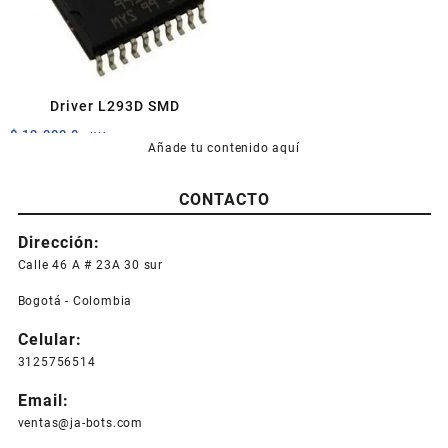
Driver L293D SMD
$
12.000,0
+IVA
Añade tu contenido aquí
CONTACTO
Dirección:
Calle 46 A # 23A 30 sur
Bogotá - Colombia
Celular:
3125756514
Email:
ventas@ja-bots.com