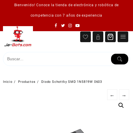
Saltar
Bienvenido! Conoce la tienda de electrónica y robótica de
al
contenido
competencia con 7 años de experiencia
Inicio
Productos
Diodo Schottky SMD 1N5819W 0603
←
→