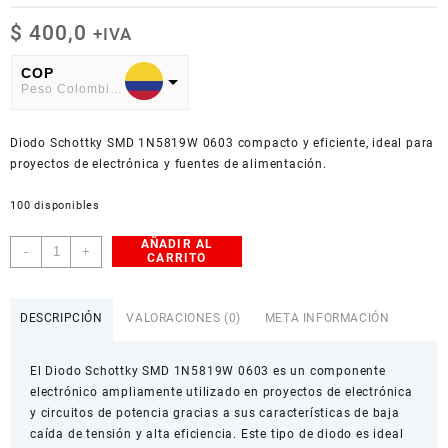
$
400,0
+IVA
COP
Peso Colombiano
USD
Diodo Schottky SMD 1N5819W 0603 compacto y eficiente, ideal para
American Dollar
proyectos de electrónica y fuentes de alimentación.
100 disponibles
AÑADIR AL
Diodo
-
+
CARRITO
Schottky
SMD
1N5819W
DESCRIPCIÓN
VALORACIONES (0)
META INFORMACIÓN
0603
cantidad
El Diodo Schottky SMD 1N5819W 0603 es un componente
electrónico ampliamente utilizado en proyectos de electrónica
y circuitos de potencia gracias a sus características de baja
caída de tensión y alta eficiencia. Este tipo de diodo es ideal