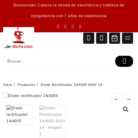
Saltar
Bienvenido! Conoce la tienda de electrónica y robótica de
al
contenido
competencia con 7 años de experiencia
Inicio
Productos
Diodo Rectificador 1N4005 600V 1A
←
→