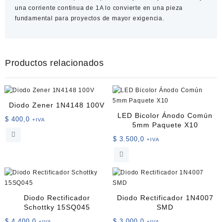
una corriente continua de 1A lo convierte en una pieza
fundamental para proyectos de mayor exigencia.
Productos relacionados
Diodo Zener 1N4148 100V
LED Bicolor Ánodo Común
$
400,0
+IVA
5mm Paquete X10
$
3.500,0
+IVA
Diodo Rectificador
Diodo Rectificador 1N4007
Schottky 15SQ045
SMD
$
4.400,0
$
3.000,0
+IVA
+IVA