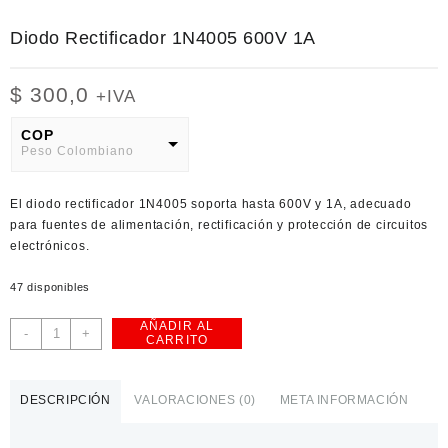
Diodo Rectificador 1N4005 600V 1A
$
300,0
+IVA
COP
Peso Colombiano
USD
El
diodo rectificador 1N4005
soporta hasta 600V y 1A, adecuado
American Dollar
para fuentes de alimentación, rectificación y protección de circuitos
electrónicos.
47 disponibles
AÑADIR AL
Diodo
-
+
CARRITO
Rectificador
1N4005
600V
DESCRIPCIÓN
VALORACIONES (0)
META INFORMACIÓN
1A
cantidad