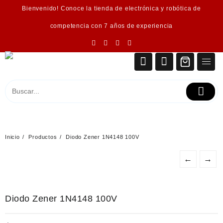
Saltar
Bienvenido! Conoce la tienda de electrónica y robótica de
al
contenido
competencia con 7 años de experiencia
Inicio
Productos
Diodo Zener 1N4148 100V
←
→
Diodo Zener 1N4148 100V