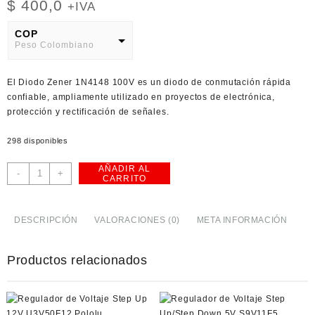
$
400,0
+IVA
COP
Peso Colombiano
USD
El Diodo Zener 1N4148 100V es un diodo de conmutación rápida
American Dollar
confiable, ampliamente utilizado en proyectos de electrónica,
protección y rectificación de señales.
298 disponibles
AÑADIR AL
Diodo
-
+
CARRITO
Zener
1N4148
100V
DESCRIPCIÓN
VALORACIONES (0)
META INFORMACIÓN
cantidad
Productos relacionados