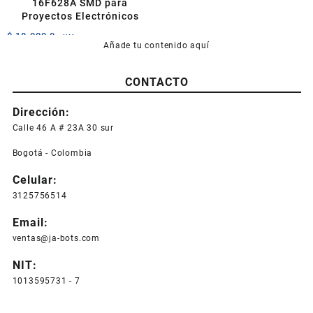
16F628A SMD para
Proyectos Electrónicos
$
18.000,0
+IVA
Añade tu contenido aquí
CONTACTO
Dirección:
Calle 46 A # 23A 30 sur
Bogotá - Colombia
Celular:
3125756514
Email:
ventas@ja-bots.com
NIT:
1013595731 - 7