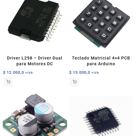
Driver L298 – Driver Dual
Teclado Matricial 4×4 PCB
para Motores DC
para Arduino
$
12.000,0
$
15.000,0
+IVA
+IVA