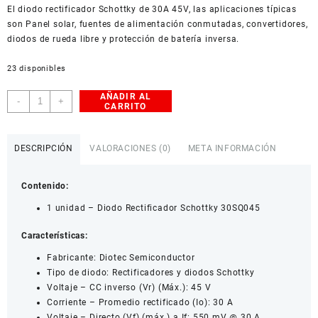
El diodo rectificador Schottky de 30A 45V, las aplicaciones típicas
American Dollar
son Panel solar, fuentes de alimentación conmutadas, convertidores,
diodos de rueda libre y protección de batería inversa.
23 disponibles
AÑADIR AL
Diodo
-
+
CARRITO
Rectificador
Schottky
30SQ045
DESCRIPCIÓN
VALORACIONES (0)
META INFORMACIÓN
cantidad
Contenido:
1 unidad – Diodo Rectificador Schottky 30SQ045
Características:
Fabricante: Diotec Semiconductor
Tipo de diodo: Rectificadores y diodos Schottky
Voltaje – CC inverso (Vr) (Máx.): 45 V
Corriente – Promedio rectificado (Io): 30 A
Voltaje – Directo (Vf) (máx.) a If: 550 mV @ 30 A