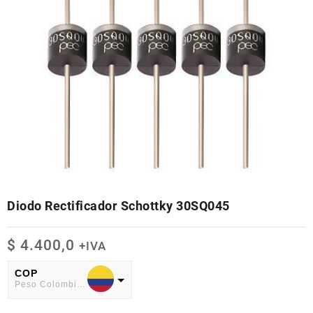
Diodo Rectificador Schottky 30SQ045
$
4.400,0
+IVA
COP
Peso Colombiano
USD