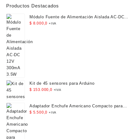
Productos Destacados
Módulo Fuente de Alimentación Aislada AC-DC
12V 300mA 3.5W
$
8.000,0
+IVA
Kit de 45 sensores para Arduino
$
153.000,0
+IVA
Adaptador Enchufe Americano Compacto para
Viaje
$
5.500,0
+IVA