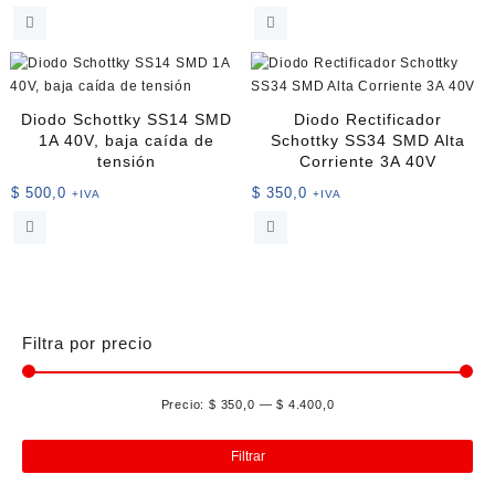
Diodo Schottky SS14 SMD
Diodo Rectificador
1A 40V, baja caída de
Schottky SS34 SMD Alta
tensión
Corriente 3A 40V
$
500,0
$
350,0
+IVA
+IVA
Filtra por precio
Precio:
$ 350,0
—
$ 4.400,0
Pre
Pre
mín
má
Filtrar