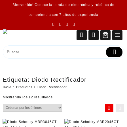
Saltar
Bienvenido! Conoce la tienda de electrónica y robótica de
al
contenido
competencia con 7 años de experiencia
Etiqueta:
Diodo Rectificador
Inicio
Productos
Diodo Rectificador
Ordenado
Mostrando los 12 resultados
por
los
últimos