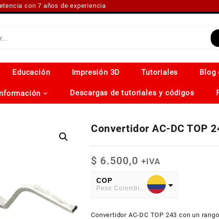
petencia con 7 años de experiencia
Educación
Impresión 3D
Tutoriales
Blog 
Descargas de tutoriales y códigos
Información
Convertidor AC-DC TOP 2
$
6.500,0
+IVA
COP
Peso Colombiano
USD
Convertidor AC-DC TOP 243 con un rango
American Dollar