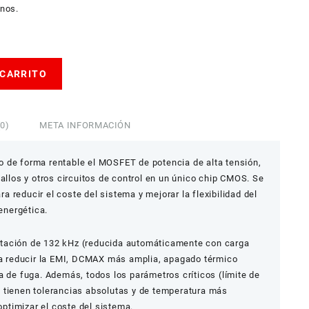
rnos.
 CARRITO
0)
META INFORMACIÓN
 de forma rentable el MOSFET de potencia de alta tensión,
fallos y otros circuitos de control en un único chip CMOS. Se
 reducir el coste del sistema y mejorar la flexibilidad del
 energética.
tación de 132 kHz (reducida automáticamente con carga
ara reducir la EMI, DCMAX más amplia, apagado térmico
a de fuga. Además, todos los parámetros críticos (límite de
 tienen tolerancias absolutas y de temperatura más
 optimizar el coste del sistema.