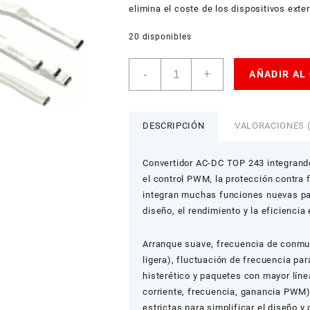
elimina el coste de los dispositivos exte
20 disponibles
Convertidor
-
+
AÑADIR AL
AC-
DC
TOP
243
DESCRIPCIÓN
VALORACIONES (
cantidad
Convertidor AC-DC TOP 243 integrando
el control PWM, la protección contra 
integran muchas funciones nuevas para
diseño, el rendimiento y la eficiencia
Arranque suave, frecuencia de conmu
ligera), fluctuación de frecuencia p
histerético y paquetes con mayor líne
corriente, frecuencia, ganancia PWM)
estrictas para simplificar el diseño y