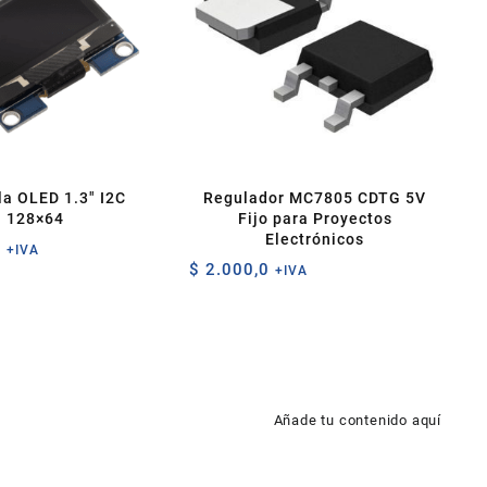
la OLED 1.3″ I2C
Regulador MC7805 CDTG 5V
128×64
Fijo para Proyectos
Electrónicos
0
+IVA
$
2.000,0
+IVA
Añade tu contenido aquí