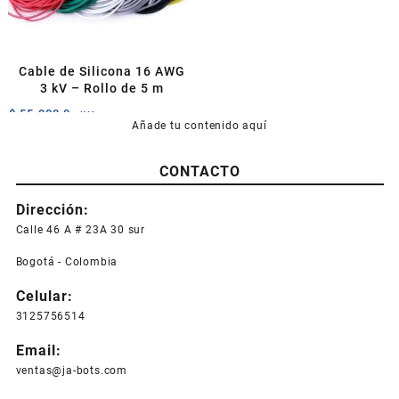
Cable de Silicona 16 AWG
3 kV – Rollo de 5 m
$
55.000,0
+IVA
Añade tu contenido aquí
Este
producto
CONTACTO
tiene
múltiples
Dirección:
variantes.
Las
Calle 46 A # 23A 30 sur
opciones
Bogotá - Colombia
se
pueden
Celular:
elegir
3125756514
en
la
Email:
página
ventas@ja-bots.com
de
producto