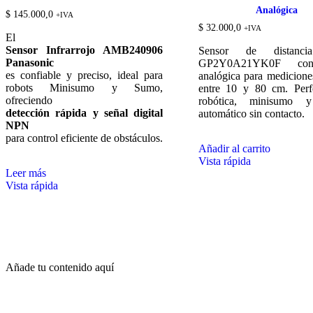
Analógica
$
145.000,0
+IVA
$
32.000,0
+IVA
El
Sensor Infrarrojo AMB240906
Sensor de distanci
Panasonic
GP2Y0A21YK0F con
es confiable y preciso, ideal para
analógica para medicione
robots Minisumo y Sumo,
entre 10 y 80 cm. Perf
ofreciendo
robótica, minisumo y
detección rápida y señal digital
automático sin contacto.
NPN
para control eficiente de obstáculos.
Añadir al carrito
Vista rápida
Leer más
Vista rápida
Añade tu contenido aquí