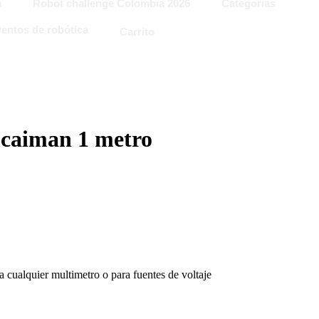
a
Robot challenge Colombia 2026
Categorias
entos de robótica
Carrito
 caiman 1 metro
 cualquier multimetro o para fuentes de voltaje