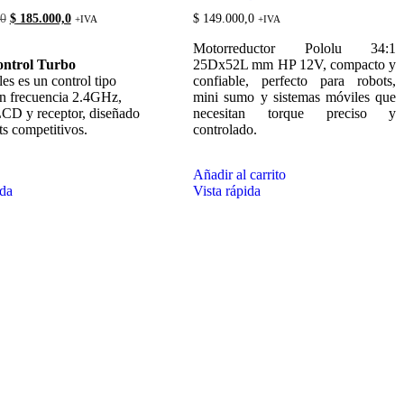
El
El
0
$
185.000,0
$
149.000,0
+IVA
+IVA
precio
precio
original
actual
Motorreductor Pololu 34:1
era:
es:
ntrol Turbo
25Dx52L mm HP 12V, compacto y
$ 210.000,0.
$ 185.000,0.
es es un control tipo
confiable, perfecto para robots,
on frecuencia 2.4GHz,
mini sumo y sistemas móviles que
LCD y receptor, diseñado
necesitan torque preciso y
ts competitivos.
controlado.
Añadir al carrito
ida
Vista rápida