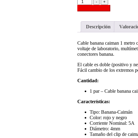
Cable
-
+
banana
Añadir al carrito
caiman
1
metro
Descripción
Valoracio
cantidad
Cable banana caiman 1 metro co
voltaje de laboratorio, multíme
conectores banana.
El cable es doble (positivo y ne
Fácil cambio de los extremos p
Cantidad:
1 par – Cable banana ca
Características:
Tipo: Banana-Caimán
Color: rojo y negro
Corriente Nominal: 5A
Diámetro: 4mm
Tamaño del clip de caimá