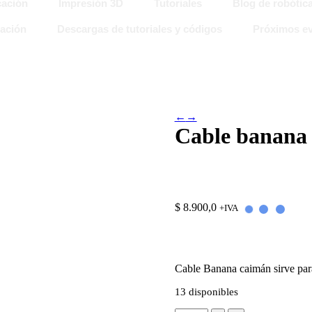
ación
Impresión 3D
Tutoriales
Blog de robótic
ación
Descargas de tutoriales y códigos
Próximos ev
←
→
Cable banana
$
8.900,0
+IVA
Cable Banana caimán sirve para
13 disponibles