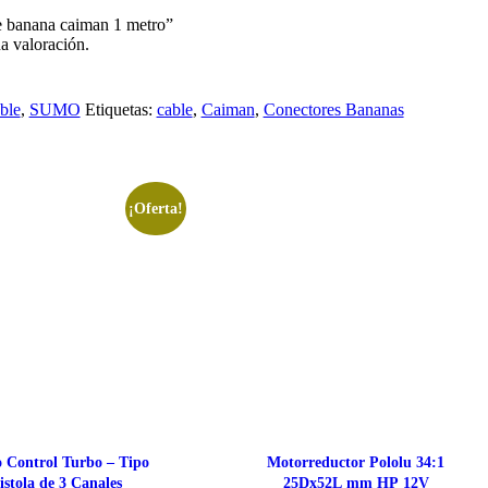
le banana caiman 1 metro”
a valoración.
ble
,
SUMO
Etiquetas:
cable
,
Caiman
,
Conectores Bananas
¡Oferta!
 Control Turbo – Tipo
Motorreductor Pololu 34:1
istola de 3 Canales
25Dx52L mm HP 12V