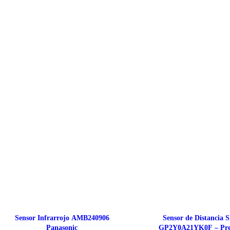
Sensor Infrarrojo AMB240906
Sensor de Distancia 
Panasonic
GP2Y0A21YK0F – Prec