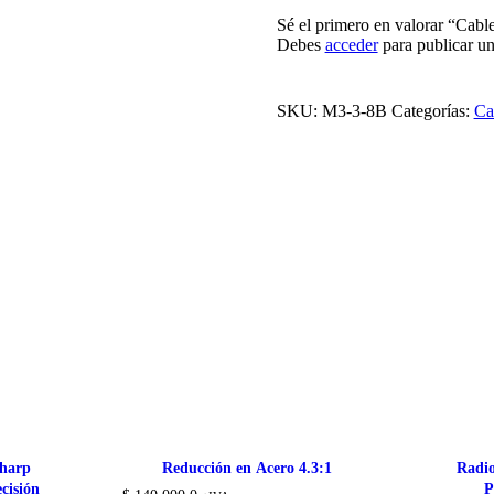
Sé el primero en valorar “Cab
Debes
acceder
para publicar un
SKU:
M3-3-8B
Categorías:
Ca
Sharp
Reducción en Acero 4.3:1
Radio
isión
P