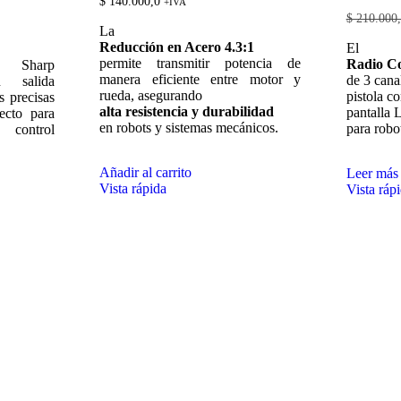
$
140.000,0
+IVA
$
210.000,
La
Reducción en Acero 4.3:1
El
permite transmitir potencia de
Radio Co
a Sharp
manera eficiente entre motor y
de 3 canal
 salida
rueda, asegurando
pistola c
s precisas
alta resistencia y durabilidad
pantalla 
ecto para
en robots y sistemas mecánicos.
para robo
 control
Añadir al carrito
Leer más
Vista rápida
Vista ráp