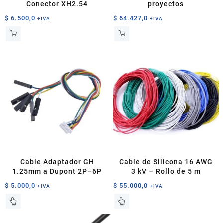
Conector XH2.54
proyectos
$
6.500,0
$
64.427,0
+IVA
+IVA
Cable Adaptador GH
Cable de Silicona 16 AWG
1.25mm a Dupont 2P–6P
3 kV – Rollo de 5 m
$
5.000,0
$
55.000,0
+IVA
+IVA
Este
Este
producto
producto
tiene
tiene