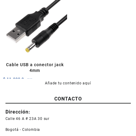
múltiples
múltiples
variantes.
variantes.
Las
Las
opciones
opciones
se
se
pueden
pueden
elegir
elegir
en
en
la
la
página
página
Cable USB a conector jack
de
de
4mm
producto
producto
$
11.000,0
+IVA
Añade tu contenido aquí
CONTACTO
Dirección:
Calle 46 A # 23A 30 sur
Bogotá - Colombia