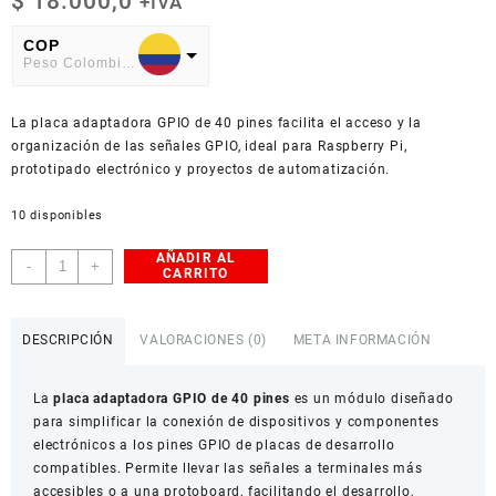
$
18.000,0
+IVA
COP
Peso Colombiano
USD
La placa adaptadora GPIO de 40 pines facilita el acceso y la
American Dollar
organización de las señales GPIO, ideal para Raspberry Pi,
prototipado electrónico y proyectos de automatización.
10 disponibles
AÑADIR AL
placa
-
+
CARRITO
adaptadora
GPIO
40
DESCRIPCIÓN
VALORACIONES (0)
META INFORMACIÓN
pines
cantidad
La
placa adaptadora GPIO de 40 pines
es un módulo diseñado
para simplificar la conexión de dispositivos y componentes
electrónicos a los pines GPIO de placas de desarrollo
compatibles. Permite llevar las señales a terminales más
accesibles o a una protoboard, facilitando el desarrollo,