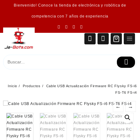
Saltar
Bienvenido! Conoce la tienda de electrónica y robótica de
al
contenido
competencia con 7 años de experiencia
Inicio
Productos
Cable USB Actualización Firmware RC Flysky FS-i6
FS-T6 FS-i4
←
→