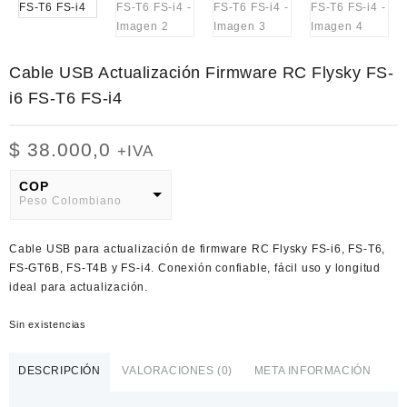
Cable USB Actualización Firmware RC Flysky FS-
i6 FS-T6 FS-i4
$
38.000,0
+IVA
COP
Peso Colombiano
USD
Cable USB para actualización de firmware RC Flysky FS-i6, FS-T6,
American Dollar
FS-GT6B, FS-T4B y FS-i4. Conexión confiable, fácil uso y longitud
ideal para actualización.
Sin existencias
DESCRIPCIÓN
VALORACIONES (0)
META INFORMACIÓN