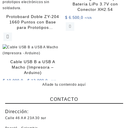
opciones
Batería LiPo 3.7V con
se
Conector XH2.54
pueden
Protoboard Doble ZY-204
$
6.500,0
+IVA
elegir
1660 Puntos con Base
en
para Prototipos
la
Electrónicos
página
de
producto
Cable USB B a USB A
Macho (Impresora –
Arduino)
Rango
$
10.000,0
-
$
12.000,0
+IVA
Añade tu contenido aquí
de
Este
precios:
producto
desde
CONTACTO
tiene
$ 10.000,0
múltiples
hasta
Dirección:
variantes.
$ 12.000,0
Las
Calle 46 A # 23A 30 sur
opciones