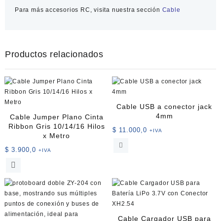
Para más accesorios RC, visita nuestra sección
Cable
Productos relacionados
Cable USB a conector jack
4mm
Cable Jumper Plano Cinta
Ribbon Gris 10/14/16 Hilos
$
11.000,0
+IVA
x Metro
$
3.900,0
+IVA
Este
producto
tiene
múltiples
variantes.
Las
Cable Cargador USB para