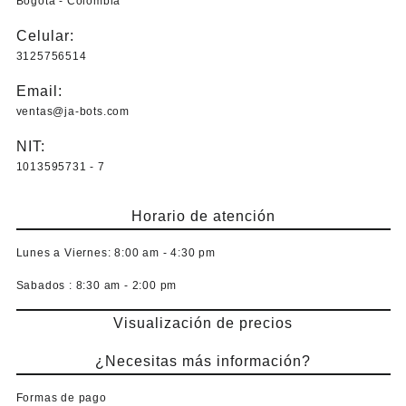
Bogotá - Colombia
se
pueden
Celular:
elegir
3125756514
en
la
Email:
página
ventas@ja-bots.com
de
producto
NIT:
1013595731 - 7
Horario de atención
Lunes a Viernes:
8:00 am - 4:30 pm
Sabados :
8:30 am - 2:00 pm
Visualización de precios
¿Necesitas más información?
Formas de pago