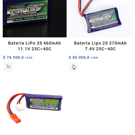
Batería LiPo 3S 460mAh
Batería Lipo 2S 370mAh
11.1V 25C~40C
7.4V 25C–40C
$
74.500,0
$
50.000,0
+IVA
+IVA