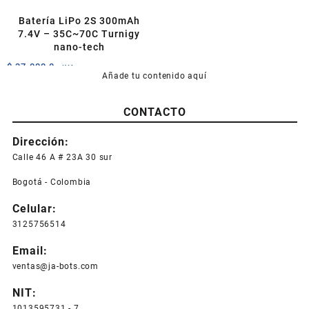
Batería LiPo 2S 300mAh
7.4V – 35C~70C Turnigy
nano-tech
$
37.000,0
+IVA
Añade tu contenido aquí
CONTACTO
Dirección:
Calle 46 A # 23A 30 sur
Bogotá - Colombia
Celular:
3125756514
Email:
ventas@ja-bots.com
NIT:
1013595731 - 7