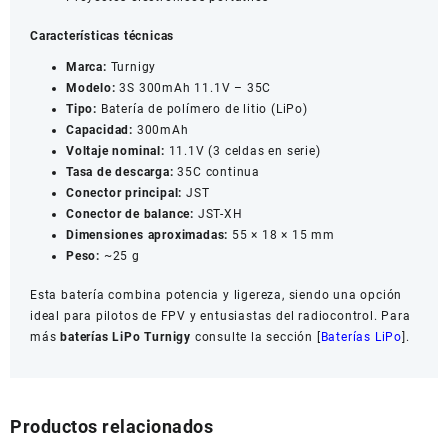
Características técnicas
Marca:
Turnigy
Modelo:
3S 300mAh 11.1V – 35C
Tipo:
Batería de polímero de litio (LiPo)
Capacidad:
300mAh
Voltaje nominal:
11.1V (3 celdas en serie)
Tasa de descarga:
35C continua
Conector principal:
JST
Conector de balance:
JST-XH
Dimensiones aproximadas:
55 × 18 × 15 mm
Peso:
~25 g
Esta batería combina potencia y ligereza, siendo una opción
ideal para pilotos de FPV y entusiastas del radiocontrol. Para
más
baterías LiPo Turnigy
consulte la sección [
Baterías LiPo
].
Productos relacionados