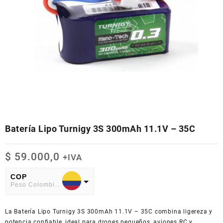
Batería Lipo Turnigy 3S 300mAh 11.1V – 35C
$
59.000,0
+IVA
COP
Peso Colombiano
USD
La Batería Lipo Turnigy 3S 300mAh 11.1V – 35C combina ligereza y
American Dollar
potencia confiable, ideal para drones pequeños, aviones RC y