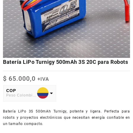
Batería LiPo Turnigy 500mAh 3S 20C para Robots
$
65.000,0
+IVA
COP
Peso Colombiano
USD
Batería LiPo 3S 500mAh Turnigy, potente y ligera. Perfecta para
American Dollar
robots y proyectos electrónicos que necesitan energía confiable en
un tamaño compacto.