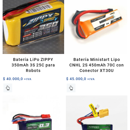
Batería LiPo ZIPPY
Batería Ministart Lipo
350mAh 3S 25C para
CNHL 2S 450mAh 70C con
Robots
Conector XT30U
$
40.000,0
$
45.000,0
+IVA
+IVA