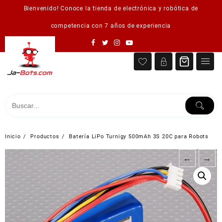
Saltar
Bienvenido! Conoce la tienda de electrónica y robótica de
al
contenido
competencia con 7 años de experiencia
Inicio
Productos
Batería LiPo Turnigy 500mAh 3S 20C para Robots
←
→