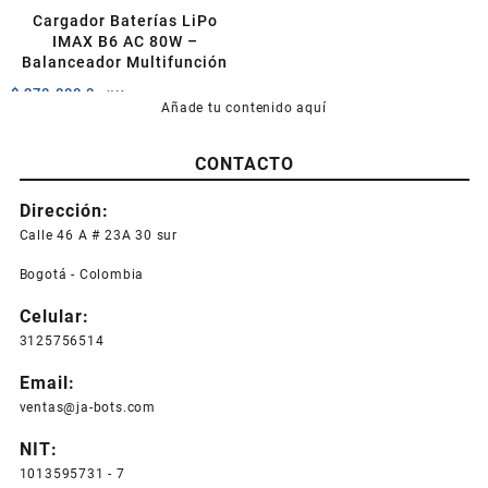
Cargador Baterías LiPo
IMAX B6 AC 80W –
Balanceador Multifunción
$
270.000,0
+IVA
Añade tu contenido aquí
CONTACTO
Dirección:
Calle 46 A # 23A 30 sur
Bogotá - Colombia
Celular:
3125756514
Email:
ventas@ja-bots.com
NIT:
1013595731 - 7