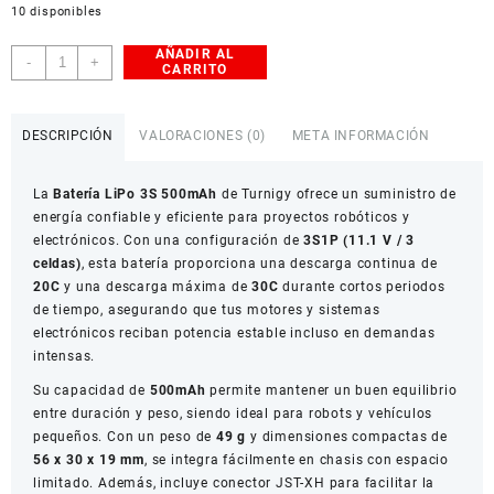
10 disponibles
AÑADIR AL
Batería
-
+
CARRITO
LiPo
Turnigy
500mAh
DESCRIPCIÓN
VALORACIONES (0)
META INFORMACIÓN
3S
20C
La
Batería LiPo 3S 500mAh
de Turnigy ofrece un suministro de
para
energía confiable y eficiente para proyectos robóticos y
Robots
electrónicos. Con una configuración de
3S1P (11.1 V / 3
cantidad
celdas)
, esta batería proporciona una descarga continua de
20C
y una descarga máxima de
30C
durante cortos periodos
de tiempo, asegurando que tus motores y sistemas
electrónicos reciban potencia estable incluso en demandas
intensas.
Su capacidad de
500mAh
permite mantener un buen equilibrio
entre duración y peso, siendo ideal para robots y vehículos
pequeños. Con un peso de
49 g
y dimensiones compactas de
56 x 30 x 19 mm
, se integra fácilmente en chasis con espacio
limitado. Además, incluye conector JST-XH para facilitar la