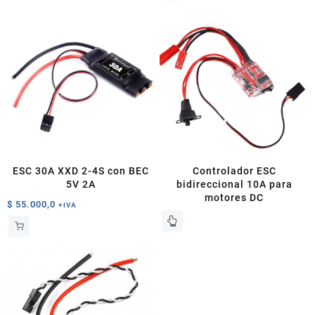
ESC 30A XXD 2-4S con BEC
Controlador ESC
5V 2A
bidireccional 10A para
motores DC
$
55.000,0
+IVA