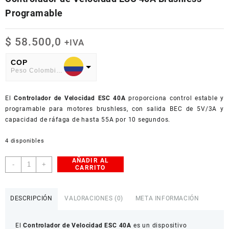
Programable
$
58.500,0
+IVA
COP
Peso Colombiano
USD
El
American Dollar
Controlador de Velocidad ESC 40A
proporciona control estable y
programable para motores brushless, con salida BEC de 5V/3A y
capacidad de ráfaga de hasta 55A por 10 segundos.
4 disponibles
AÑADIR AL
Controlador
-
+
CARRITO
de
Velocidad
ESC
DESCRIPCIÓN
VALORACIONES (0)
META INFORMACIÓN
40A
Brushless
El
Controlador de Velocidad ESC 40A
es un dispositivo
Programable