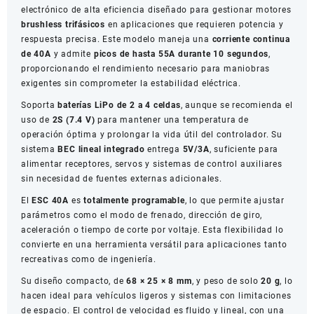
electrónico de alta eficiencia diseñado para gestionar motores
cantidad
brushless trifásicos
en aplicaciones que requieren potencia y
respuesta precisa. Este modelo maneja una
corriente continua
de 40A
y admite
picos de hasta 55A durante 10 segundos
,
proporcionando el rendimiento necesario para maniobras
exigentes sin comprometer la estabilidad eléctrica.
Soporta
baterías LiPo de 2 a 4 celdas
, aunque se recomienda el
uso de
2S (7.4 V)
para mantener una temperatura de
operación óptima y prolongar la vida útil del controlador. Su
sistema
BEC lineal integrado
entrega
5V/3A
, suficiente para
alimentar receptores, servos y sistemas de control auxiliares
sin necesidad de fuentes externas adicionales.
El
ESC 40A
es
totalmente programable
, lo que permite ajustar
parámetros como el modo de frenado, dirección de giro,
aceleración o tiempo de corte por voltaje. Esta flexibilidad lo
convierte en una herramienta versátil para aplicaciones tanto
recreativas como de ingeniería.
Su diseño compacto, de
68 × 25 × 8 mm
, y peso de solo
20 g
, lo
hacen ideal para vehículos ligeros y sistemas con limitaciones
de espacio. El control de velocidad es fluido y lineal, con una