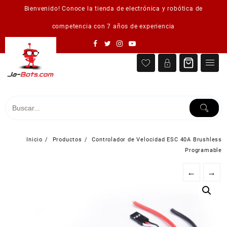
Saltar
Bienvenido! Conoce la tienda de electrónica y robótica de
al
contenido
competencia con 7 años de experiencia
Inicio
Productos
Controlador de Velocidad ESC 40A Brushless
Programable
←
→