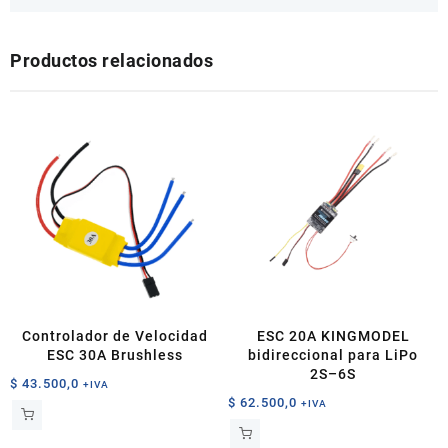
Productos relacionados
Controlador de Velocidad
ESC 20A KINGMODEL
ESC 30A Brushless
bidireccional para LiPo
2S–6S
$
43.500,0
+IVA
$
62.500,0
+IVA