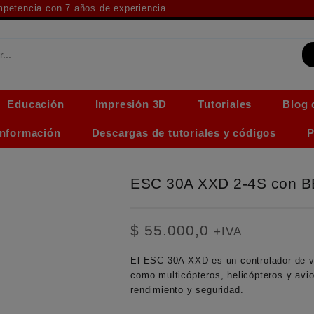
ompetencia con 7 años de experiencia
Educación
Impresión 3D
Tutoriales
Blog 
Información
Descargas de tutoriales y códigos
P
ESC 30A XXD 2-4S con B
$
55.000,0
+IVA
El
ESC 30A XXD
es un controlador de v
como multicópteros, helicópteros y av
rendimiento y seguridad.