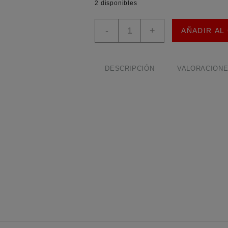
2 disponibles
ESC
-
+
AÑADIR AL
30A
XXD
2-
4S
DESCRIPCIÓN
VALORACIONES
con
BEC
5V
2A
cantidad