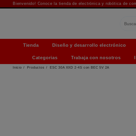
Saltar
Bienvenido! Conoce la tienda de electrónica y robótica de c
al
contenido
Tienda
Diseño y desarrollo electrónico
Categorias
Trabaja con nosotros
Inicio
Productos
ESC 30A XXD 2-4S con BEC 5V 2A