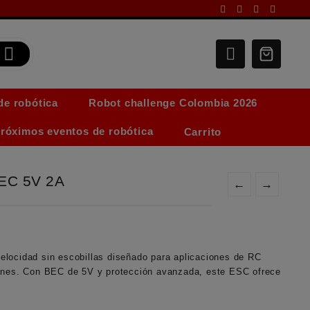
de robótica
Robot challenge Colombia 2026
róximos eventos de robótica
Carrito
EC 5V 2A
←
→
elocidad sin escobillas diseñado para aplicaciones de RC
iones. Con BEC de 5V y protección avanzada, este ESC ofrece