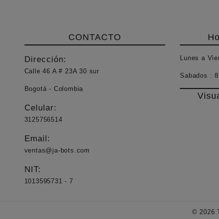
CONTACTO
Ho
Lunes a Vie
Dirección:
Calle 46 A # 23A 30 sur
Sabados :
8
Bogotá - Colombia
Visu
Celular:
3125756514
Email:
ventas@ja-bots.com
NIT:
1013595731 - 7
© 2026