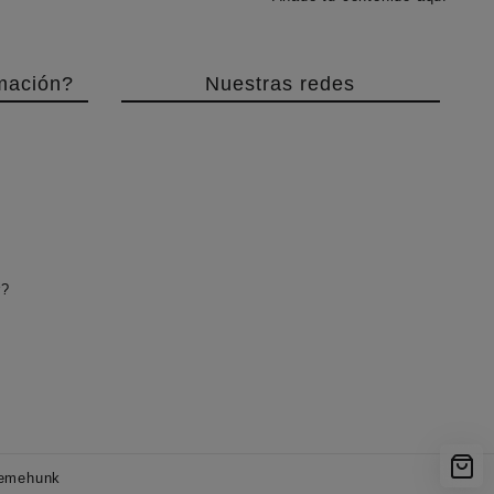
mación?
Nuestras redes
r?
emehunk