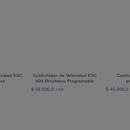
ocidad ESC
Controlador de Velocidad ESC
Contr
ess
40A Brushless Programable
p
$
58.500,0
$
45.000,0
+IVA