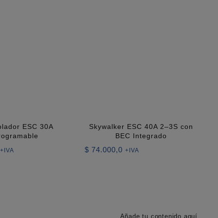
olador ESC 30A
Skywalker ESC 40A 2–3S con
rogramable
BEC Integrado
$
74.000,0
+IVA
+IVA
Añade tu contenido aquí