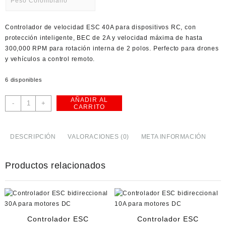
Peso Colombiano
USD
Controlador de velocidad ESC 40A para dispositivos RC, con
American Dollar
protección inteligente, BEC de 2A y velocidad máxima de hasta
300,000 RPM para rotación interna de 2 polos. Perfecto para drones
y vehículos a control remoto.
6 disponibles
AÑADIR AL
Controlador
-
+
CARRITO
de
Velocidad
ESC
DESCRIPCIÓN
VALORACIONES (0)
META INFORMACIÓN
40A
para
Productos relacionados
RC
cantidad
Controlador ESC
Controlador ESC