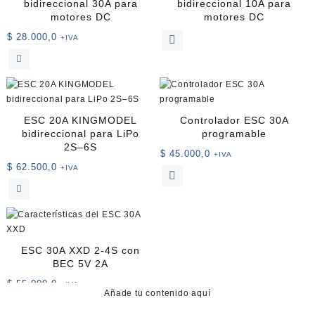
bidireccional 30A para
bidireccional 10A para
motores DC
motores DC
$
28.000,0
+IVA
ESC 20A KINGMODEL
Controlador ESC 30A
bidireccional para LiPo
programable
2S–6S
$
45.000,0
+IVA
$
62.500,0
+IVA
ESC 30A XXD 2-4S con
BEC 5V 2A
$
55.000,0
+IVA
Añade tu contenido aquí