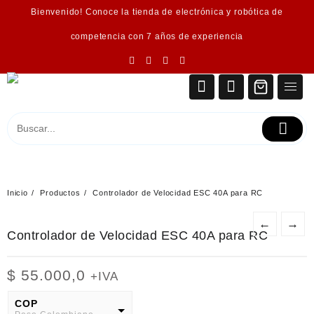
Saltar
Bienvenido! Conoce la tienda de electrónica y robótica de
al
contenido
competencia con 7 años de experiencia
Inicio
Productos
Controlador de Velocidad ESC 40A para RC
←
→
Controlador de Velocidad ESC 40A para RC
$
55.000,0
+IVA
COP