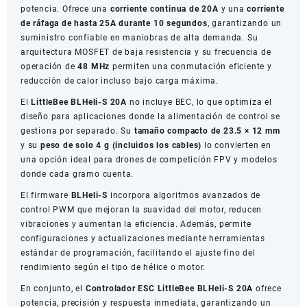
potencia. Ofrece una
corriente continua de 20A
y una
corriente
de ráfaga de hasta 25A durante 10 segundos
, garantizando un
suministro confiable en maniobras de alta demanda. Su
arquitectura MOSFET de baja resistencia y su frecuencia de
operación de
48 MHz
permiten una conmutación eficiente y
reducción de calor incluso bajo carga máxima.
El
LittleBee BLHeli-S 20A
no incluye BEC, lo que optimiza el
diseño para aplicaciones donde la alimentación de control se
gestiona por separado. Su
tamaño compacto de 23.5 × 12 mm
y su
peso de solo 4 g (incluidos los cables)
lo convierten en
una opción ideal para drones de competición FPV y modelos
donde cada gramo cuenta.
El firmware
BLHeli-S
incorpora algoritmos avanzados de
control PWM que mejoran la suavidad del motor, reducen
vibraciones y aumentan la eficiencia. Además, permite
configuraciones y actualizaciones mediante herramientas
estándar de programación, facilitando el ajuste fino del
rendimiento según el tipo de hélice o motor.
En conjunto, el
Controlador ESC LittleBee BLHeli-S 20A
ofrece
potencia, precisión y respuesta inmediata, garantizando un