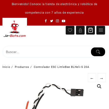
Saltar
Bienvenido! Conoce la tienda de electrónica y robótica de
al
contenido
competencia con 7 años de experiencia
Inicio
Productos
Controlador ESC LittleBee BLHeli-S 20A
←
→