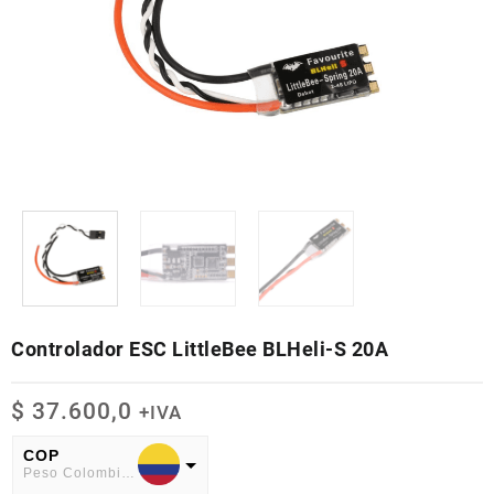
Controlador ESC LittleBee BLHeli-S 20A
$
37.600,0
+IVA
COP
Peso Colombiano