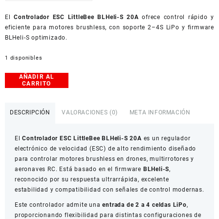
USD
El
American Dollar
Controlador ESC LittleBee BLHeli-S 20A
ofrece control rápido y
eficiente para motores brushless, con soporte 2–4S LiPo y firmware
BLHeli-S optimizado.
1 disponibles
AÑADIR AL
Controlador
CARRITO
ESC
LittleBee
BLHeli-
DESCRIPCIÓN
VALORACIONES (0)
META INFORMACIÓN
S
20A
El
Controlador ESC LittleBee BLHeli-S 20A
es un regulador
cantidad
electrónico de velocidad (ESC) de alto rendimiento diseñado
para controlar motores brushless en drones, multirrotores y
aeronaves RC. Está basado en el firmware
BLHeli-S
,
reconocido por su respuesta ultrarrápida, excelente
estabilidad y compatibilidad con señales de control modernas.
Este controlador admite una
entrada de 2 a 4 celdas LiPo
,
proporcionando flexibilidad para distintas configuraciones de