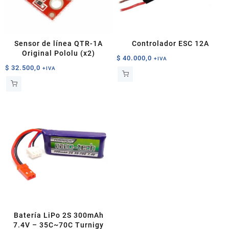
Sensor de línea QTR-1A
Controlador ESC 12A
Original Pololu (x2)
$
40.000,0
+IVA
$
32.500,0
+IVA
Batería LiPo 2S 300mAh
7.4V – 35C~70C Turnigy