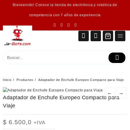
Saltar
Bienvenido! Conoce la tienda de electrónica y robótica de
al
contenido
competencia con 7 años de experiencia
Inicio
Productos
Adaptador de Enchufe Europeo Compacto para Viaje
←
→
Adaptador de Enchufe Europeo Compacto para
Viaje
$
6.500,0
+IVA