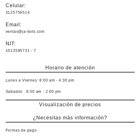
pueden
Celular:
elegir
3125756514
en
la
Email:
página
ventas@ja-bots.com
de
producto
NIT:
1013595731 - 7
Horario de atención
Lunes a Viernes:
8:00 am - 4:30 pm
Sabados :
8:30 am - 2:00 pm
Visualización de precios
¿Necesitas más información?
Formas de pago