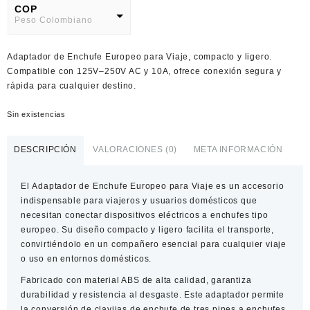
COP
Peso Colombiano
USD
Adaptador de Enchufe Europeo para Viaje, compacto y ligero.
American Dollar
Compatible con 125V–250V AC y 10A, ofrece conexión segura y
rápida para cualquier destino.
Sin existencias
DESCRIPCIÓN
VALORACIONES (0)
META INFORMACIÓN
El
Adaptador de Enchufe Europeo para Viaje
es un accesorio
indispensable para viajeros y usuarios domésticos que
necesitan conectar dispositivos eléctricos a enchufes tipo
europeo. Su diseño compacto y ligero facilita el transporte,
convirtiéndolo en un compañero esencial para cualquier viaje
o uso en entornos domésticos.
Fabricado con material ABS de alta calidad, garantiza
durabilidad y resistencia al desgaste. Este adaptador permite
la conversión de clavijas de enchufe de tres pines a enchufes