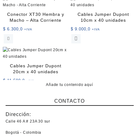
múltiples
variantes.
Conector XT30 Hembra y
Cables Jumper Dupont
Las
Macho – Alta Corriente
10cm x 40 unidades
opciones
$
6.300,0
$
9.000,0
+IVA
+IVA
se
Este
pueden
producto
elegir
tiene
en
múltiples
la
variantes.
página
Cables Jumper Dupont
Las
de
20cm x 40 unidades
opciones
producto
$
11.500,0
+IVA
se
Añade tu contenido aquí
Este
pueden
producto
elegir
CONTACTO
tiene
en
múltiples
la
Dirección:
variantes.
página
Las
Calle 46 A # 23A 30 sur
de
opciones
producto
Bogotá - Colombia
se