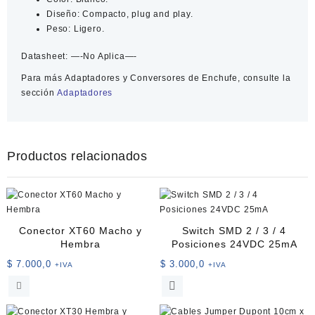
Diseño: Compacto, plug and play.
Peso: Ligero.
Datasheet:
—-No Aplica—-
Para más
Adaptadores y Conversores de Enchufe
, consulte la
sección
Adaptadores
Productos relacionados
Conector XT60 Macho y
Switch SMD 2 / 3 / 4
Hembra
Posiciones 24VDC 25mA
$
7.000,0
$
3.000,0
+IVA
+IVA
Este
producto
tiene