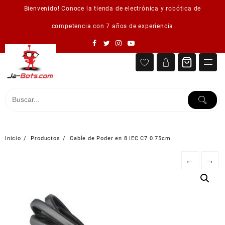
Saltar
Bienvenido! Conoce la tienda de electrónica y robótica de
al
contenido
competencia con 7 años de experiencia
Inicio
Productos
Cable de Poder en 8 IEC C7 0.75cm
←
→