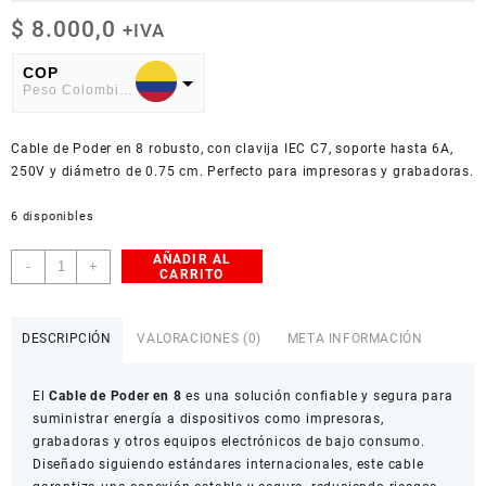
$
8.000,0
+IVA
COP
Peso Colombiano
USD
Cable de Poder en 8 robusto, con clavija IEC C7, soporte hasta 6A,
American Dollar
250V y diámetro de 0.75 cm. Perfecto para impresoras y grabadoras.
6 disponibles
AÑADIR AL
Cable
-
+
CARRITO
de
Poder
en
DESCRIPCIÓN
VALORACIONES (0)
META INFORMACIÓN
8
IEC
El
Cable de Poder en 8
es una solución confiable y segura para
C7
suministrar energía a dispositivos como impresoras,
0.75cm
grabadoras y otros equipos electrónicos de bajo consumo.
cantidad
Diseñado siguiendo estándares internacionales, este cable