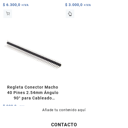
$
6.300,0
$
3.000,0
+IVA
+IVA
Este
producto
tiene
múltiples
variantes.
Las
opciones
se
pueden
elegir
en
la
página
Regleta Conector Macho
de
40 Pines 2.54mm Ángulo
producto
90° para Cableado
Electrónico
$
900,0
+IVA
Añade tu contenido aquí
CONTACTO