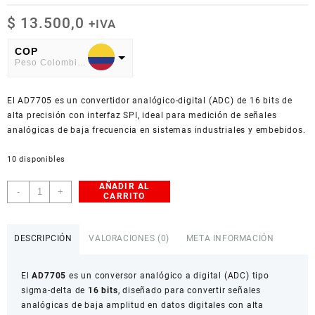
$
13.500,0
+IVA
COP
Peso Colombiano
USD
El AD7705 es un convertidor analógico-digital (ADC) de 16 bits de
American Dollar
alta precisión con interfaz SPI, ideal para medición de señales
analógicas de baja frecuencia en sistemas industriales y embebidos.
10 disponibles
AÑADIR AL
Conversor
-
+
CARRITO
Analógico
a
Digital
DESCRIPCIÓN
VALORACIONES (0)
META INFORMACIÓN
AD7705
(SPI)
El
AD7705
es un conversor analógico a digital (ADC) tipo
cantidad
sigma-delta de
16 bits
, diseñado para convertir señales
analógicas de baja amplitud en datos digitales con alta