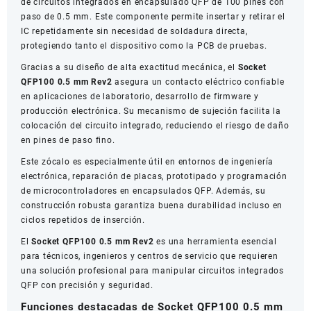
de circuitos integrados en encapsulado QFP de 100 pines con
Circuitos
paso de 0.5 mm. Este componente permite insertar y retirar el
Integrados
IC repetidamente sin necesidad de soldadura directa,
cantidad
protegiendo tanto el dispositivo como la PCB de pruebas.
Gracias a su diseño de alta exactitud mecánica, el
Socket
QFP100 0.5 mm Rev2
asegura un contacto eléctrico confiable
en aplicaciones de laboratorio, desarrollo de firmware y
producción electrónica. Su mecanismo de sujeción facilita la
colocación del circuito integrado, reduciendo el riesgo de daño
en pines de paso fino.
Este zócalo es especialmente útil en entornos de ingeniería
electrónica, reparación de placas, prototipado y programación
de microcontroladores en encapsulados QFP. Además, su
construcción robusta garantiza buena durabilidad incluso en
ciclos repetidos de inserción.
El
Socket QFP100 0.5 mm Rev2
es una herramienta esencial
para técnicos, ingenieros y centros de servicio que requieren
una solución profesional para manipular circuitos integrados
QFP con precisión y seguridad.
Funciones destacadas de Socket QFP100 0.5 mm