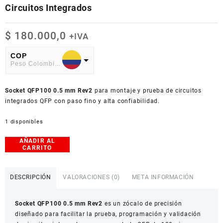
Circuitos Integrados
$
180.000,0
+IVA
COP
Peso Colombiano
USD
Socket QFP100 0.5 mm Rev2
American Dollar
para montaje y prueba de circuitos
integrados QFP con paso fino y alta confiabilidad.
1 disponibles
AÑADIR AL
Socket
CARRITO
QFP100
0.5
mm
DESCRIPCIÓN
VALORACIONES (0)
META INFORMACIÓN
Rev2
–
Socket QFP100 0.5 mm Rev2
es un zócalo de precisión
Zócalo
diseñado para facilitar la prueba, programación y validación
para