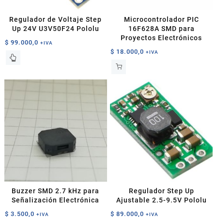
Regulador de Voltaje Step
Microcontrolador PIC
Up 24V U3V50F24 Pololu
16F628A SMD para
Proyectos Electrónicos
$
99.000,0
+IVA
$
18.000,0
+IVA
Buzzer SMD 2.7 kHz para
Regulador Step Up
Señalización Electrónica
Ajustable 2.5-9.5V Pololu
$
3.500,0
$
89.000,0
+IVA
+IVA