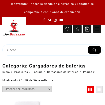
Saltar
Bienvenido! Conoce la tienda de electrónica y robótica de
al
contenido
competencia con 7 años de experiencia
Categoría:
Cargadores de baterías
Inicio
Productos
Energía
Cargadores de baterías
Página 2
Ordenado
Mostrando 26–50 de 56 resultados
por
los
últimos