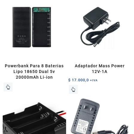
$ 12.500,0
múltiples
hasta
variantes.
$ 35.100,0
Las
opciones
se
pueden
elegir
en
la
página
Powerbank Para 8 Baterias
Adaptador Mass Power
de
Lipo 18650 Dual 5v
12V-1A
producto
20000mAh Li-ion
$
17.000,0
+IVA