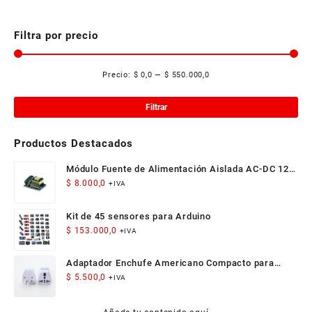
Filtra por precio
Precio:
$ 0,0
—
$ 550.000,0
Pre
Pre
mí
má
Filtrar
Productos Destacados
Módulo Fuente de Alimentación Aislada AC-DC 12V
300mA 3.5W
$
8.000,0
+IVA
Kit de 45 sensores para Arduino
$
153.000,0
+IVA
Adaptador Enchufe Americano Compacto para
Viaje
$
5.500,0
+IVA