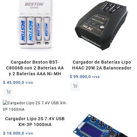
Cargador Beston BST-
Cargador de Baterías Lipo
C8006B con 2 Baterías AA
H4AC 20W 2A Balanceador
y 2 Baterías AAA Ni-MH
$
99.000,0
+IVA
$
45.000,0
+IVA
Cargador Lipo 2S 7.4V USB
XH-3P 1000mA
$
18.000,0
+IVA