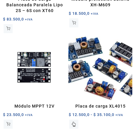
Balanceada Paralela Lipo
XH-M609
2S – 6S con XT60
$
18.500,0
+IVA
$
83.500,0
+IVA
Módulo MPPT 12V
Placa de carga XL4015
Rango
$
23.500,0
$
12.500,0
-
$
35.100,0
+IVA
+IVA
de
Este
precios:
producto
desde
tiene