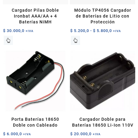
Cargador Pilas Doble
Módulo TP4056 Cargador
Ironbat AAA/AA + 4
de Baterías de Litio con
Baterías NiMH
Protección
Rango
$
30.000,0
$
5.200,0
-
$
5.800,0
+IVA
+IVA
de
Este
precios:
producto
desde
tiene
$ 5.200,0
múltiples
hasta
variantes.
$ 5.800,0
Las
opciones
se
pueden
elegir
en
la
página
Porta Baterías 18650
Cargador Doble para
de
Doble con Cableado
Baterías 18650 Li-Ion 110V
producto
$
6.000,0
$
20.000,0
+IVA
+IVA