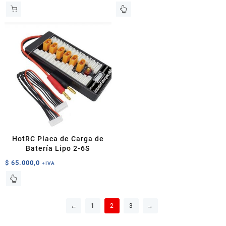
Este
producto
tiene
múltiples
variantes.
Las
opciones
se
pueden
elegir
en
la
página
HotRC Placa de Carga de
de
Batería Lipo 2-6S
producto
$
65.000,0
+IVA
←
1
2
3
→