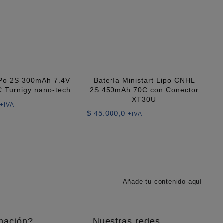
iPo 2S 300mAh 7.4V
Batería Ministart Lipo CNHL
 Turnigy nano-tech
2S 450mAh 70C con Conector
XT30U
+IVA
$
45.000,0
+IVA
Añade tu contenido aquí
mación?
Nuestras redes