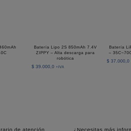
 460mAh
Batería Lipo 2S 850mAh 7.4V
Batería L
40C
ZIPPY – Alta descarga para
– 35C~70C
robótica
$
37.000,0
$
39.000,0
+IVA
rario de atención
¿Necesitas más infor