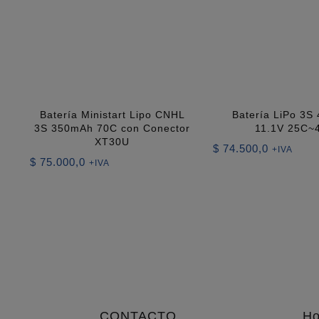
Batería Ministart Lipo CNHL
Batería LiPo 3S
3S 350mAh 70C con Conector
11.1V 25C~
XT30U
$
74.500,0
+IVA
$
75.000,0
+IVA
CONTACTO
Ho