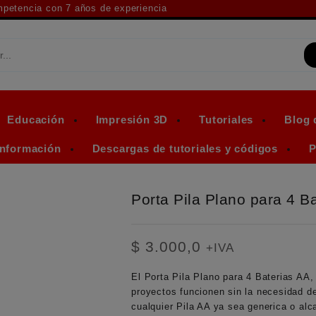
ompetencia con 7 años de experiencia
Educación
Impresión 3D
Tutoriales
Blog 
Información
Descargas de tutoriales y códigos
P
Porta Pila Plano para 4 B
$
3.000,0
+IVA
El Porta Pila Plano para 4 Baterias AA,
proyectos funcionen sin la necesidad d
cualquier Pila AA ya sea generica o al