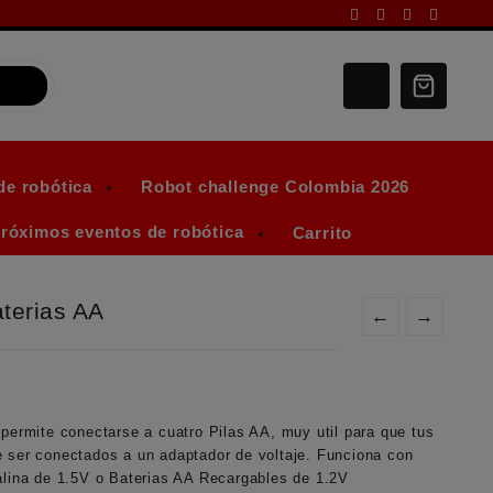
de robótica
Robot challenge Colombia 2026
róximos eventos de robótica
Carrito
aterias AA
←
→
 permite conectarse a cuatro Pilas AA, muy util para que tus
e ser conectados a un adaptador de voltaje. Funciona con
calina de 1.5V o Baterias AA Recargables de 1.2V