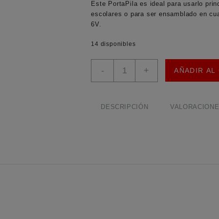
Este PortaPila es ideal para usarlo pri
escolares o para ser ensamblado en cual
6V.
14 disponibles
Porta
-
+
AÑADIR AL
Pila
Plano
para
4
DESCRIPCIÓN
VALORACIONES
Baterias
AA
cantidad