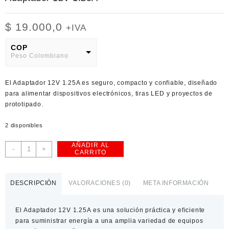
$
19.000,0
+IVA
COP
Peso Colombiano
USD
El Adaptador 12V 1.25A es seguro, compacto y confiable, diseñado
American Dollar
para alimentar dispositivos electrónicos, tiras LED y proyectos de
prototipado.
2 disponibles
AÑADIR AL
Adaptador
-
+
CARRITO
12V
1.25A
cantidad
DESCRIPCIÓN
VALORACIONES (0)
META INFORMACIÓN
El
Adaptador 12V 1.25A
es una solución práctica y eficiente
para suministrar energía a una amplia variedad de equipos