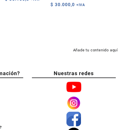
$
30.000,0
de
+IVA
precios:
desde
$ 12.500,0
hasta
$ 35.100,0
Añade tu contenido aquí
mación?
Nuestras redes
?