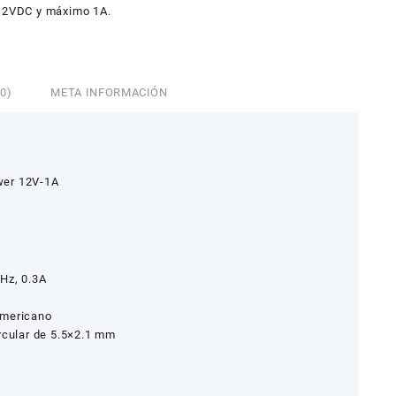
 12VDC y máximo 1A.
0)
META INFORMACIÓN
wer 12V-1A
 Hz, 0.3A
Americano
ircular de 5.5×2.1 mm