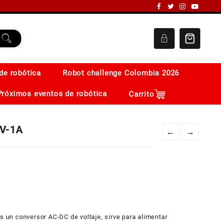
de robótica
Robot challenge Colombia 2026
Próximos eventos de robótica
Carrito
2V-1A
←
→
un conversor AC-DC de voltaje, sirve para alimentar