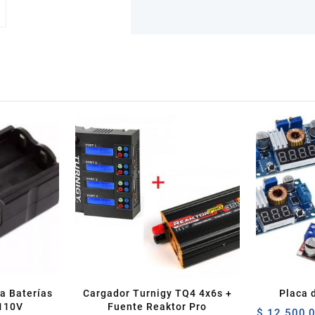
a Baterías
Cargador Turnigy TQ4 4x6s +
Placa 
 110V
Fuente Reaktor Pro
$
12.500,