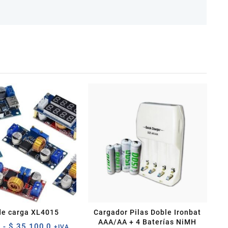
de carga XL4015
Cargador Pilas Doble Ironbat
AAA/AA + 4 Baterías NiMH
Rango
0
-
$
35.100,0
+IVA