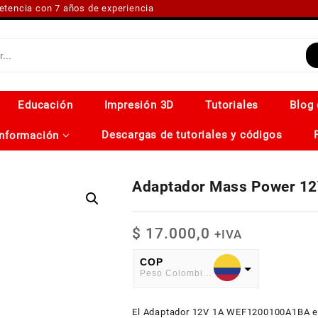
petencia con 7 años de experiencia
Educación
Impresión 3D
Tutoriales
Blog 
Descargas de tutoriales y códigos
Información
Adaptador Mass Power 1
$
17.000,0
+IVA
COP
Peso Colombiano
USD
El Adaptador 12V 1A WEF1200100A1BA es 
American Dollar