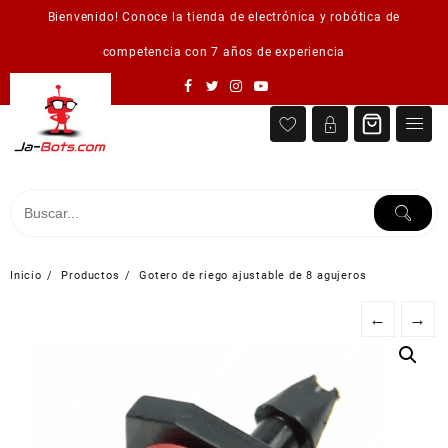
Saltar
Bienvenido! Conoce la tienda de electrónica y robótica de
al
contenido
competencia con 7 años de experiencia
Inicio
Productos
Gotero de riego ajustable de 8 agujeros
←
→