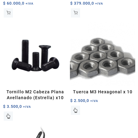
Calor
$
60.000,0
$
379.000,0
+IVA
+IVA
Tornillo M2 Cabeza Plana
Tuerca M3 Hexagonal x 10
Avellanado (Estrella) x10
$
2.500,0
+IVA
$
3.500,0
+IVA
Este
producto
tiene
múltiples