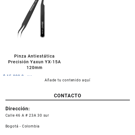
variantes.
Las
opciones
se
pueden
elegir
en
la
página
Pinza Antiestática
de
Precisión Yaxun YX-15A
producto
120mm
$
15.000,0
+IVA
Añade tu contenido aquí
CONTACTO
Dirección:
Calle 46 A # 23A 30 sur
Bogotá - Colombia