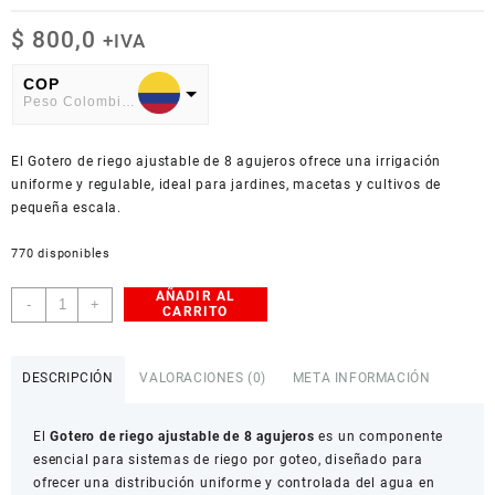
$
800,0
+IVA
COP
Peso Colombiano
USD
El Gotero de riego ajustable de 8 agujeros ofrece una irrigación
American Dollar
uniforme y regulable, ideal para jardines, macetas y cultivos de
pequeña escala.
770 disponibles
AÑADIR AL
Gotero
-
+
CARRITO
de
riego
ajustable
DESCRIPCIÓN
VALORACIONES (0)
META INFORMACIÓN
de
8
El
Gotero de riego ajustable de 8 agujeros
es un componente
agujeros
esencial para sistemas de riego por goteo, diseñado para
cantidad
ofrecer una distribución uniforme y controlada del agua en