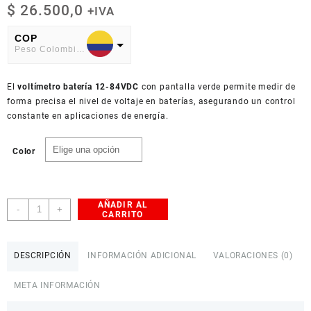
$
26.500,0
+IVA
COP
Peso Colombiano
USD
El
American Dollar
voltímetro batería 12-84VDC
con pantalla verde permite medir de
forma precisa el nivel de voltaje en baterías, asegurando un control
constante en aplicaciones de energía.
Color
AÑADIR AL
Voltímetro
-
+
CARRITO
para
batería
12-
DESCRIPCIÓN
INFORMACIÓN ADICIONAL
VALORACIONES (0)
84VDC
cantidad
META INFORMACIÓN