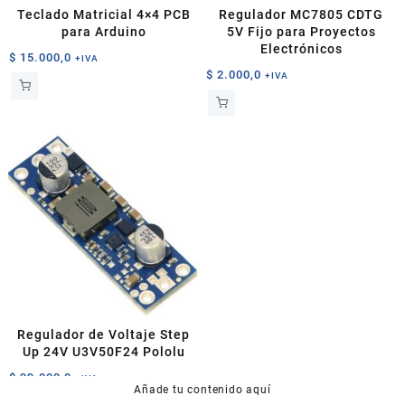
Teclado Matricial 4×4 PCB
Regulador MC7805 CDTG
para Arduino
5V Fijo para Proyectos
Electrónicos
$
15.000,0
+IVA
$
2.000,0
+IVA
Regulador de Voltaje Step
Up 24V U3V50F24 Pololu
$
99.000,0
+IVA
Añade tu contenido aquí