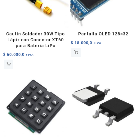
Cautín Soldador 30W Tipo
Pantalla OLED 128×32
Lápiz con Conector XT60
$
18.000,0
+IVA
para Batería LiPo
$
60.000,0
+IVA